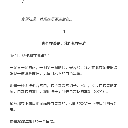
了……
真想知道，他现在是否还健在……
1
你们在谈论，我们却在死亡
“请问，感染科在哪里？“
一遍又一遍的问，一遍又一遍的找，好容易，我才在北京佑安医院
发现一栋斑驳陈旧，无醒目标识的白色建筑。
那是一种无法形容的白，森冷森冷的调子，然后，穿过白森森的走
廊，白森森的重门，我们终于见到来自吉林的李想（化名）。
虽然那狭小病房也同样是白森森的，但他的微笑一下使房间明亮起
来。
这是2005年5月的一个早晨。