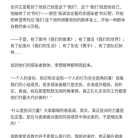
也许正是看到了他自己就是这个“我们”，这个“我们”就是他自己，
他破除了对“你们”——那些“高调谈论着的非感染者”的幻想，开始
把希望寄托在“我们”这个他所频繁用到的群体身上，开始一种群体
自救的奋斗历程。
——于是，有了图书《我们的故事》；有了展览《我们的世界》；
有了纪录片《我们的生活》；有了杂志《携手》，有了团队红树
林……
说到他们的感染者群体，李想眼神都明亮起来。
“一个人的身份、知识和言谈和一个人的行为完全是两码事！就象
我们的小组成员，很多感染者都只是农民，言语或许粗俗，但朴
实，真诚，就在那里默默无闻的做事情，真正扎扎实实的工作都是
他们付最大代价做的！”
“什么是民间力量？大家都喊的很高调，其实，真正民间的力量是
在这里。是在与疾病面对面的同身感受中哭出来的，不是喊出来
的！”
但即使是自救也并不是那么易行的。我刚进来时，他正躺在病床