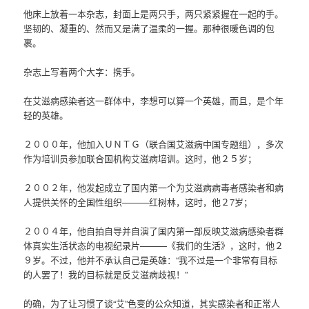
他床上放着一本杂志，封面上是两只手，两只紧紧握在一起的手。
坚韧的、凝重的、然而又是满了温柔的一握。那种很暖色调的包
裹。
杂志上写着两个大字：携手。
在艾滋病感染者这一群体中，李想可以算一个英雄，而且，是个年
轻的英雄。
２０００年，他加入ＵＮＴＧ（联合国艾滋病中国专题组），多次
作为培训员参加联合国机构艾滋病培训。这时，他２５岁；
２００２年，他发起成立了国内第一个为艾滋病病毒者感染者和病
人提供关怀的全国性组织———红树林，这时，他２7岁；
２００４年，他自拍自导并自演了国内第一部反映艾滋病感染者群
体真实生活状态的电视纪录片———《我们的生活》，这时，他２
９岁。不过，他并不承认自己是英雄：“我不过是一个非常有目标
的人罢了！我的目标就是反艾滋病歧视！”
的确，为了让习惯了谈“艾”色变的公众知道，其实感染者和正常人