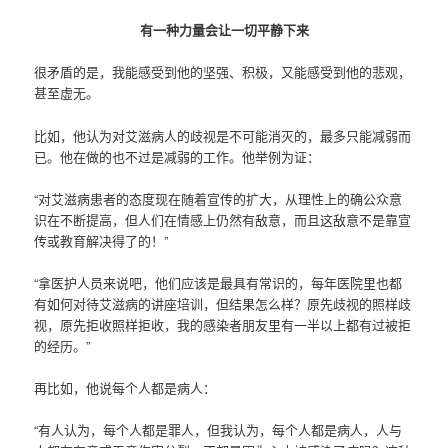
有一种力量会让一切平静下来
很矛盾的是，我能感受到他的坚强、积极，又能感受到他的悲观，
甚至虚无。
比如，他认为对艾滋病人的歧视是不可能消灭的，最多只能减弱而
已。他在做的也不过是减弱的工作。他举例为证：
“对艾滋病患者的态度现在随着宣传的扩大，从理性上的确公众意
识在不断提高，但人们在情感上仍然有敌意，而且这敌意不是靠宣
传或教育解决得了的！”
“拿医护人员来说吧，他们应该是最具有常识的，每年医院里也都
有如何对待艾滋病的讲座培训，但结果怎么样？原先歧视的照样歧
视，原先拒收照样拒收，我的感染者朋友里有一半以上都有过被拒
的经历。”
再比如，他说每个人都是病人：
“有人认为，每个人都是罪人，但我认为，每个人都是病人，人与