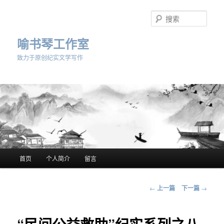
跳
至
搜
主
索
内
喻书琴工作室
容
致力于原创纪实文学写作
区
域
主
首页
个人简介
留言
页
文
←
上一篇
下一篇
→
章
导
航