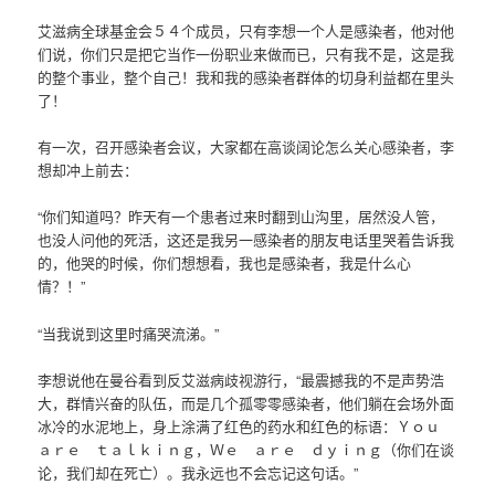
艾滋病全球基金会５４个成员，只有李想一个人是感染者，他对他
们说，你们只是把它当作一份职业来做而已，只有我不是，这是我
的整个事业，整个自己！我和我的感染者群体的切身利益都在里头
了！
有一次，召开感染者会议，大家都在高谈阔论怎么关心感染者，李
想却冲上前去：
“你们知道吗？昨天有一个患者过来时翻到山沟里，居然没人管，
也没人问他的死活，这还是我另一感染者的朋友电话里哭着告诉我
的，他哭的时候，你们想想看，我也是感染者，我是什么心
情？！”
“当我说到这里时痛哭流涕。”
李想说他在曼谷看到反艾滋病歧视游行，“最震撼我的不是声势浩
大，群情兴奋的队伍，而是几个孤零零感染者，他们躺在会场外面
冰冷的水泥地上，身上涂满了红色的药水和红色的标语：Ｙｏｕ
ａｒｅ ｔａｌｋｉｎｇ，Ｗｅ ａｒｅ ｄｙｉｎｇ（你们在谈
论，我们却在死亡）。我永远也不会忘记这句话。”