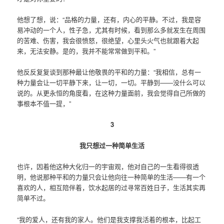
他想了想，说：“品格的力量，还有，内心的平静。不过，我是容
易冲动的一个人，性子急，尤其有时候，看到那么多就发生在周围
的苦难、伤害，我会很愤怒，很绝望，心里头火气也就跟着大起
来，无法安静。是的，我并不能常常做到平和。”
他反反复复谈到那种最让他敬畏的平和的力量：“我相信，总有一
种力量会让一切平静下来，让一切，一切。平静到——没什么可以
说的。从更永恒的角度看，在这种力量面前，我会觉得自己所做的
事根本不值一提，”
3
我只想过一种简单生活
也许，因着他这种大化归一的宇宙观，他对自己的一生看得很透
明，他说那种平和的力量只会让他向往一种简单的生活——有一个
喜欢的人，相互陪伴着，饮水起居的过寻常百姓日子，生活其实再
简单不过。
“我的爱人，还有我的家人。他们是我支撑我活着的根本，比起工