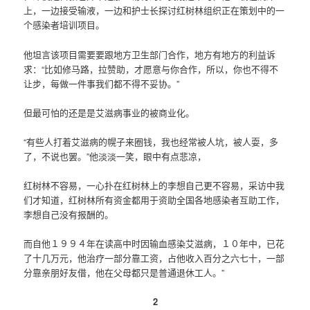
上，一边接受输液，一边和护士长探讨红树林组织正在策划中的一
个感染者培训项目。
他坦言该项目需要要跟地方卫生部门合作，地方有地方的利益诉
求：“比如修马路，拉赞助，才愿意与你合作，所以，你也不得不
让步，每做一件事我们都不得不妥协。”
但最可怕的还是是艾滋病事业的被商业化。
“有些人打着艾滋病的幌子来圈钱，我也经常被人坑，被人耍，多
了，不说也罢。”他淡淡一笑，眼中有点悲凉，
红树林不容易，一心扑在红树林上的李想自己更不容易，采访中我
们才知道，红树林所有资金都用于资助全国各地感染者互助工作，
李想自己没有报酬的。
而自他１９９４年在读高中时因输血感染艾滋病，１０年中，已花
了十几万元，他治疗一部分靠工资，占他收入百分之六七十，一部
分靠亲朋好友借，他在父母都只是普通退休工人。”
2