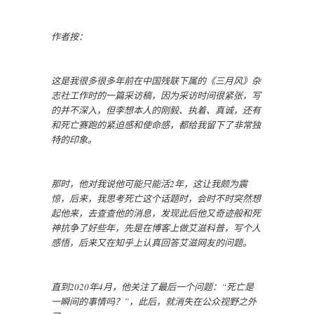
作者按：
这是我很多很多年前在中国残联下属的《三月风》杂
志社工作时的一篇采访稿，因为采访时间很紧张，写
的并不深入，但李想本人的刚毅、执着、真诚，还有
和死亡赛跑的紧迫感和使命感，都给我留下了非常独
特的印象。
那时，他对我说他可能只能活2年，这让我颇为震
惊，后来，我思考死亡这个话题时，会时不时突然想
起他来，去查查他的消息，发现此后他又奇迹般和死
神抗争了好些年，先是在博客上做艾滋科普，写个人
感悟，后来又在知乎上认真回答艾滋网友的问题。
直到2020年4月，他关注了最后一个问题：“死亡是
一瞬间的事情吗？”，此后，就消失在公众视野之外