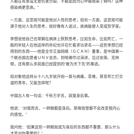
人都在有意或无意伤害分裂、不都是因为心中被感染了病吗？这种
感染病更悲哀。”
一方面，这悲观可能是他对人性的思考；但另一方面，这悲观可能
源于他对人生的思考，就好像有人说过，疾病能使人变成哲学家。
李想说他自己也常躺在病床上默默思考，比如生命，比如死亡，一
般的年轻人在他这样的年纪也许在忙着求功求名——这些李想已经
得到的东西——他是全华艾滋网络（ＧＣＡＮ）董事，是中国第一
个联合国志愿者ＵＮＶ会员，到哈佛作过演讲，见过安南、克林
顿，还有那么多前面已经提到的“敢为天下先”的事迹。
但对象他这样从十八九岁就开始一直与病痛，苦难，甚至死亡打交
道的青年，又能怎样呢？
中国古人有一句话：千秋万岁名，寂寞身后事。
他说：“对我而言，一转眼都是身后。荣辱毁誉都不会改变我内心
的感觉。”
我问他：“如果这些一转眼就成为身后的东西都不重要，那么什么
才是对你重要的？”