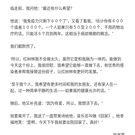
临走前，我问他：“最近有什么希望？
他说：“我免疫力只剩下６０个了”，又看了看我，“估计你有６００
个或者１０００个。一个人如果只有５０至２００个，不用药物治
疗的话，只能活６个月到两年。这相当于癌症晚期的概念。”
我们都默然了。
“所以，红树林我不会做太久，虽然它是和我融为一体的。能做到
今天这个份上，我很欣慰，我希望它能够一直做下去，有优秀的感
染者来帮我接替这份担子，让红树林有更好的发展。”
“至于我个人，我希望有更多时间和我的女朋友，还有家人在一
起，过一种简单平静的生活——如果我的健康允许的话。”
随后，他又补充道：“因为有爱，所以，我想活下去。”
就要离开了，我送了一盘赞美诗给他，音乐名叫做《回家》，他幸
福地笑：“是啊，今天下午我就要出院回家了，真好！”
喻书琴