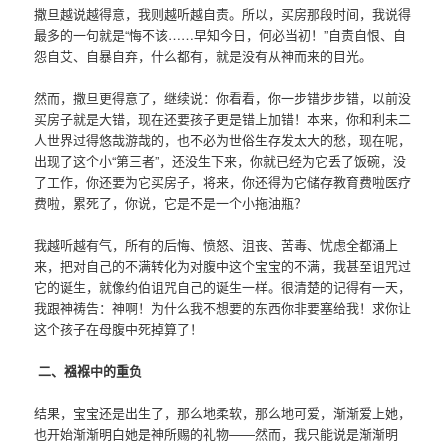
撒旦越说越得意，我则越听越自责。所以，买房那段时间，我说得
最多的一句就是“悔不该……早知今日，何必当初！”自责自恨、自
怨自艾、自暴自弃，什么都有，就是没有从神而来的目光。
然而，撒旦更得意了，继续说：你看看，你一步错步步错，以前没
买房子就是大错，现在还要孩子更是错上加错！本来，你和利未二
人世界过得悠哉游哉的，也不必为世俗生存发太大的愁，现在呢，
出现了这个小“第三者”，还没生下来，你就已经为它丢了饭碗，没
了工作，你还要为它买房子，将来，你还得为它储存教育费啦医疗
费啦，累死了，你说，它是不是一个小拖油瓶？
我越听越有气，所有的后悔、愤怒、沮丧、苦毒、忧虑全都涌上
来，把对自己的不满转化为对腹中这个宝宝的不满，我甚至诅咒过
它的诞生，就像约伯诅咒自己的诞生一样。很清楚的记得有一天，
我跟神祷告：神啊！为什么我不想要的东西你非要塞给我！求你让
这个孩子在母腹中死掉算了！
二、襁褓中的重负
结果，宝宝还是出生了，那么地柔软，那么地可爱，渐渐爱上她，
也开始渐渐明白她是神所赐的礼物——然而，我只能说是渐渐明