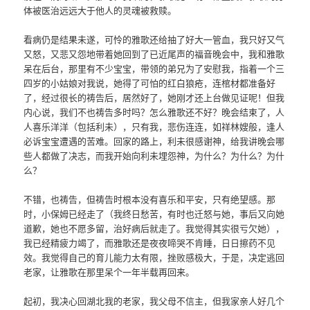
体被医治远远大于他人的灵魂被救赎。
看病仍是结果未遂，可怜的雅歌还给抽了好大一管血，我只好又气
又怒，又悲又怨地带着她回到了已近尾声的福音晚会中，我和雅歌
呆在后台，那里有不少宝宝，带领的弟兄为了安慰我，指着一个三
四岁的小姑娘对我说，她得了可怕的红白狼疮，连棺材都准备好
了，经过很长的祷告后，居然好了，她刚才还上台做见证呢！但我
内心说，我们不也祷告多时吗？怎么雅歌还不好？晚会结束了，人
人喜乐洋洋（包括利未），只有我，悲伤连连，如祥林嫂般，逢人
必诉宝宝遭遇的苦难。回家的路上，利未很感谢神，给我讲晚会哪
些人都做了决志，而我开始向利未埋怨神，为什么？为什么？为什
么？
不错，也祷告，但祷告时根本没有喜乐和平安，只有绝望感。那
时，小保姆已经走了（我终日愁苦，有时也迁怒与她，事后又向她
道歉，她也不愿多留，治好病后就走了。我觉得其实很亏欠她），
我已经精疲力竭了，而雅歌还是夜夜啼哭不肯睡，日日擦药不见
效。我觉得自己的育儿能力太有限，挫败感极大，于是，决定逃回
老家，让雅歌在那里呆个一年半载再回来。
起初，我决心回湖北我的老家，我父母不信主，但我家亲人好几个