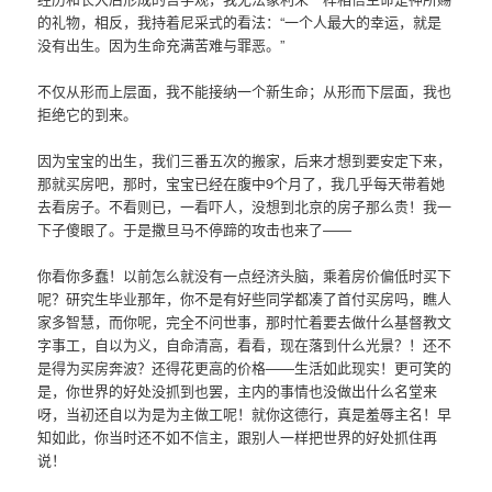
的礼物，相反，我持着尼采式的看法：“一个人最大的幸运，就是
没有出生。因为生命充满苦难与罪恶。”
不仅从形而上层面，我不能接纳一个新生命；从形而下层面，我也
拒绝它的到来。
因为宝宝的出生，我们三番五次的搬家，后来才想到要安定下来，
那就买房吧，那时，宝宝已经在腹中9个月了，我几乎每天带着她
去看房子。不看则已，一看吓人，没想到北京的房子那么贵！我一
下子傻眼了。于是撒旦马不停蹄的攻击也来了——
你看你多蠢！以前怎么就没有一点经济头脑，乘着房价偏低时买下
呢？研究生毕业那年，你不是有好些同学都凑了首付买房吗，瞧人
家多智慧，而你呢，完全不问世事，那时忙着要去做什么基督教文
字事工，自以为义，自命清高，看看，现在落到什么光景？！还不
是得为买房奔波？还得花更高的价格——生活如此现实！更可笑的
是，你世界的好处没抓到也罢，主内的事情也没做出什么名堂来
呀，当初还自以为是为主做工呢！就你这德行，真是羞辱主名！早
知如此，你当时还不如不信主，跟别人一样把世界的好处抓住再
说！