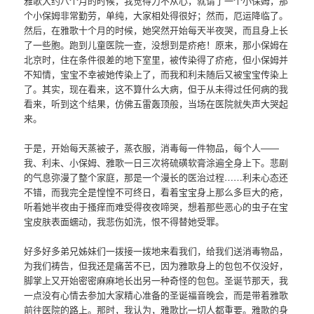
雅歌大约八个月的时候，我觉得力不从心，就请了一个小保姆，那
个小保姆非常勤劳，单纯，大家相处得很好；然而，厄运降临了。
然后，在雅歌十个月的时候，她突然开始每天半夜哭，而且身上长
了一些胞。跑到儿童医院一查，没想到是疥疮！原来，那小保姆在
北京时，住在条件很差的地下室里，被传染得了疥疮，但小保姆并
不知情，宝宝不幸被她传染上了，而我和利未随后又被宝宝传染上
了。其实，现在看来，这不算什么大病，但于从未得过任何病的我
看来，听到这个结果，仿佛五雷轰顶般，当场在医院就失声大哭起
来。
于是，开始每天蒸被子，蒸衣服，消毒每一件物品，每个人——
我、利未、小保姆、雅歌一日三次将硫磺软膏涂遍全身上下。悲剧
的气息弥漫了整个家庭，那是一个漫长的医治过程……利未心态还
不错，而我完全是惶惶不可终日，看着宝宝身上那么多巨大的疮，
听着她半夜由于搔痒而难受得夜夜啼哭，想着那些恶心的虫子在宝
宝皮肤表面蠕动，我悲伤如洗，恨不得替她受罪。
好多好多弟兄姊妹们一拨接一拨地来看我们，给我们送消毒物品，
为我们祷告，但我还是痛苦不已，因为雅歌身上的包包不仅没好，
脚掌上又开始密密麻麻地长出另一种奇怪的包包。圣诞节那天，我
一点没有心情去参加大家精心准备的圣诞福音晚会，而是带着雅歌
前往医院的路上。那时，我认为，雅歌比一切人都重要。雅歌的身