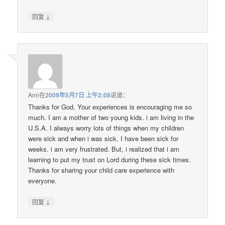
↓
回复
Ann
在
2009年5月7日 上午2:08
说道：
Thanks for God. Your experiences is encouraging me so
much. I am a mother of two young kids. i am living in the
U.S.A. I always worry lots of things when my children
were sick and when i was sick. I have been sick for
weeks. i am very frustrated. But, i realized that i am
learning to put my trust on Lord during these sick times.
Thanks for sharing your child care experience with
everyone.
↓
回复