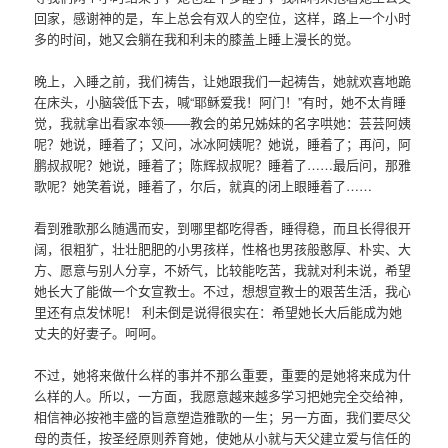
回家，感谢神的是，车上总会有双人的空位，这样，路上一个小时
多的时间，她又会躺在我和利未的膝盖上睡上漫长的觉。
晚上，入睡之前，我们祷告，让她跟我们一起祷告，她就欢喜地跪
在床头，小脑袋低下去，喊“耶稣爱我！阿门！”有时，她不太肯睡
觉，我就拿出看家本领——教会的弟兄姊妹的名字哄她：芸芸阿姨
呢？她说，睡着了；又问，冰冰阿姨呢？她说，睡着了；再问，阿
鹏叔叔呢？她说，睡着了；陈辉叔叔呢？睡着了……最后问，那雅
歌呢？她笑着说，睡着了，尔后，就真的闭上眼睡着了……
看到雅歌那么随遇而安，到哪里都吃得香，睡得稳，而且长得很开
阔，很粗犷，壮壮肥肥的小男孩样，性格也男孩般憨厚、朴实、大
方、愿意与别人分享，不娇气，比较能吃苦，我就对利未说，希望
她长大了能做一个女宣教士。不过，想想宣教士的艰苦生活，我心
里还有点发怵呢！ 利未倒是说得很实在：希望她长大后能成为她
丈夫的好妻子。呵呵。
不过，她将来做什么样的事并不那么重要，重要的是她将来成为什
么样的人。所以，一方面，我愿意越来越多学习把她完全交给神，
相信神必按祂丰盛的旨意塑造雅歌的一生；另一方面，我们要尽父
母的责任，按圣经原则养育她，使她从小就与天父建立爱与信任的