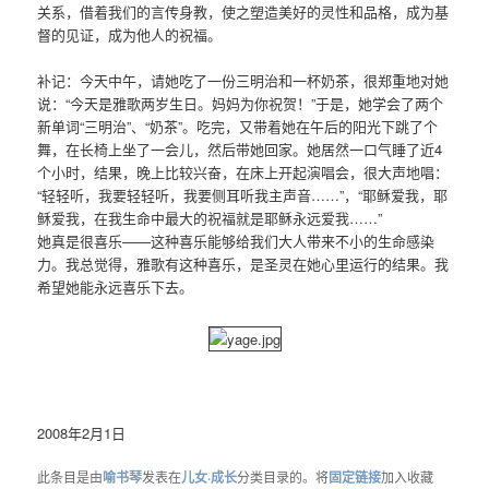
关系，借着我们的言传身教，使之塑造美好的灵性和品格，成为基
督的见证，成为他人的祝福。
补记：今天中午，请她吃了一份三明治和一杯奶茶，很郑重地对她
说：“今天是雅歌两岁生日。妈妈为你祝贺！”于是，她学会了两个
新单词“三明治”、“奶茶”。吃完，又带着她在午后的阳光下跳了个
舞，在长椅上坐了一会儿，然后带她回家。她居然一口气睡了近4
个小时，结果，晚上比较兴奋，在床上开起演唱会，很大声地唱：
“轻轻听，我要轻轻听，我要侧耳听我主声音……”，“耶稣爱我，耶
稣爱我，在我生命中最大的祝福就是耶稣永远爱我……”
她真是很喜乐——这种喜乐能够给我们大人带来不小的生命感染
力。我总觉得，雅歌有这种喜乐，是圣灵在她心里运行的结果。我
希望她能永远喜乐下去。
2008年2月1日
此条目是由
喻书琴
发表在
儿女·成长
分类目录的。将
固定链接
加入收藏