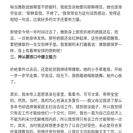
每当雅歌说她哪里不舒服时，我就告诉她要向耶稣祷告，她也逐渐
学会说：“耶稣爱我，不疼了。”我常常会为这句话而感动，觉得这
短短一句话，比我好多的文字还要有力量。
即使至今快一年时间过去了，雅歌身上那些疥疮的疤痕还在，而
且，一旦她身体发热，那些疤痕还会红肿起来，这些疤痕提醒我，
要把雅歌的一生交到神手里。我曾跟利未打趣着说：雅歌跟保罗一
样，身上有着神安排的倒刺呢！
三、神从婴孩口中建立能力
疥疮事件过去后，还是轮到我继续带雅歌。她的小手牵着我，开始
一步一步学走路，学说话，阳光下，我抱着她唱歌跳舞。她开心极
了。
其实，我本性上是愿意呆在家里，看看书、写写文章、带带宝宝
的。然而，当时，我的内心充满太多重负——我父母见我读了那么
多年书却选择做家庭主妇没去找工作，感到很没面子，所以我觉得
只有去工作才能给他们一个交代；同时，我也一直为自己在经济上
不能为利未分忧解难而内疚，所以我觉得只有去工作才能帮他一点
忙。其实，当时我这样想更多是为了让自己好受些，未必是符合圣
经真理教导的。但神还是怜悯我，让我在主内机构做文字工作，公