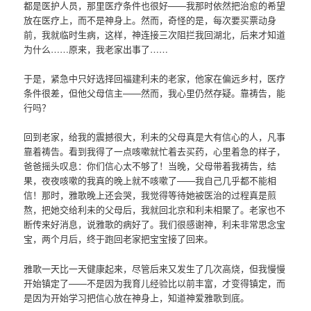
都是医护人员，那里医疗条件也很好——我那时依然把治愈的希望
放在医疗上，而不是神身上。然而，奇怪的是，每次要买票动身
前，我就临时生病，这样，神连接三次阻拦我回湖北，后来才知道
为什么……原来，我老家出事了……
于是，紧急中只好选择回福建利未的老家，他家在偏远乡村，医疗
条件很差，但他父母信主——然而，我心里仍然存疑。靠祷告，能
行吗？
回到老家，给我的震撼很大，利未的父母真是大有信心的人，凡事
靠着祷告。看到我得了一点咳嗽就忙着去买药，心里着急的样子，
爸爸摇头叹息：你们信心太不够了！当晚，父母带着我祷告，结
果，夜夜咳嗽的我真的晚上就不咳嗽了——我自己几乎都不能相
信！那时，雅歌晚上还会哭，我觉得等待她被医治的过程真是煎
熬，把她交给利未的父母后，我就回北京和利未相聚了。老家也不
断传来好消息，说雅歌的病好了。我们很感谢神，利未非常思念宝
宝，两个月后，终于跑回老家把宝宝接了回来。
雅歌一天比一天健康起来，尽管后来又发生了几次高烧，但我慢慢
开始镇定了——不是因为我育儿经验比以前丰富，才变得镇定，而
是因为开始学习把信心放在神身上，知道神爱雅歌到底。