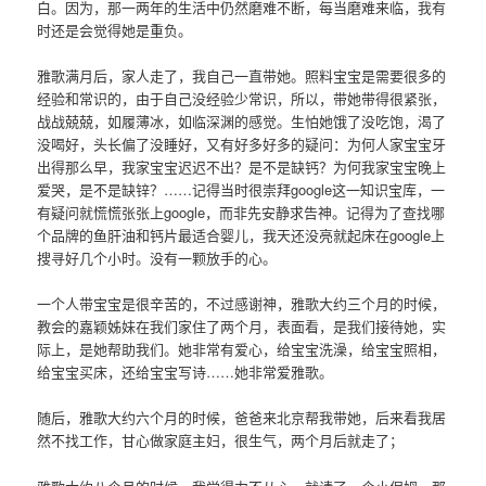
白。因为，那一两年的生活中仍然磨难不断，每当磨难来临，我有
时还是会觉得她是重负。
雅歌满月后，家人走了，我自己一直带她。照料宝宝是需要很多的
经验和常识的，由于自己没经验少常识，所以，带她带得很紧张，
战战兢兢，如履薄冰，如临深渊的感觉。生怕她饿了没吃饱，渴了
没喝好，头长偏了没睡好，又有好多好多的疑问：为何人家宝宝牙
出得那么早，我家宝宝迟迟不出？是不是缺钙？为何我家宝宝晚上
爱哭，是不是缺锌？……记得当时很崇拜google这一知识宝库，一
有疑问就慌慌张张上google，而非先安静求告神。记得为了查找哪
个品牌的鱼肝油和钙片最适合婴儿，我天还没亮就起床在google上
搜寻好几个小时。没有一颗放手的心。
一个人带宝宝是很辛苦的，不过感谢神，雅歌大约三个月的时候，
教会的嘉颖姊妹在我们家住了两个月，表面看，是我们接待她，实
际上，是她帮助我们。她非常有爱心，给宝宝洗澡，给宝宝照相，
给宝宝买床，还给宝宝写诗……她非常爱雅歌。
随后，雅歌大约六个月的时候，爸爸来北京帮我带她，后来看我居
然不找工作，甘心做家庭主妇，很生气，两个月后就走了；