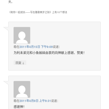
夹。
《
和你一起成长——写在雅歌两岁之际
》上有10个想法
稳
在
2011年4月15日 下午9:09
说道：
为利未弟兄和小鱼姊妹由衷的向神献上感谢、赞美！
↓
回复
稳
在
2011年4月9日 上午9:31
说道：
感谢神！