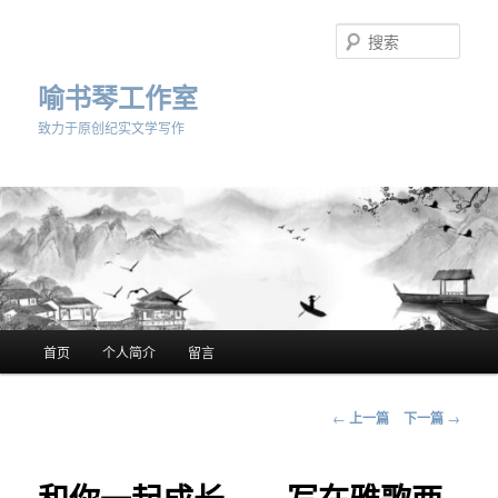
跳
至
搜
主
索
内
喻书琴工作室
容
致力于原创纪实文学写作
区
域
主
首页
个人简介
留言
页
文
←
上一篇
下一篇
→
章
导
航