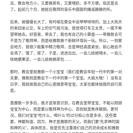
且，教会地方小，又要换尿布，又要喂奶，多不方便。但还是去
了。起初几个月，她就在敬拜的音乐中甜甜的睡或静静的听。
后来，她慢慢长大了，有时候在聚会中会咿咿呀呀的，加上大热天
的来回坐公交，车上的空气很污浊，我觉得打车又太贵，一度不希
望带她去。好容易，带去了，我也有自己的小算盘——带雅歌去可
不是为了敬拜神，而是给雅歌换个新鲜环境玩一玩。所以，一到聚
会地方，我很少能集中精力敬拜，总是神经高度紧张，担心她会不
会渴了、饿了、尿了，于是，进进出出，一会儿给她喂水，一会儿
给她磨果泥，一会儿给她换尿包……
那时，教会里就雅歌一个小宝宝（我们是教会年轻一代中的第一对
夫妻，雅歌则是教会下一代中的第一个宝宝。大姐大哦！）没有主
日学，我就按我自己的心意随意带宝宝。大家也都体恤我的自行其
是。
直雅歌一岁多后，我才逐渐意识到，在教会里带宝宝，不能以照顾
宝宝为中心，而是要以敬拜神为中心，否则就是秩序颠倒。更何
况，我们对宝宝“吃什么，喝什么”的过分担心也是多余，这些需
要，神都知道，因为，神才是雅歌的天父。而我们要“先求神的国
和神的义”，具体而言，就是优先注重我们自己的灵命成长和雅歌