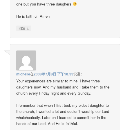
one but you have three daughers
He is faithful! Amen
↓
回复
michelle
在
2008年7月8日 下午10:33
说道：
Your experiences are similar to mine. I have three
daughters now. And my husband and I take them to the
church every Friday night and every Sunday.
I remember that when I first took my eldest daughter to
the church, I worried a lot and couldn’t worship our Lord
wholeheatedly. Later on I learned to commit her in the
hands of our Lord. And He is faithful.