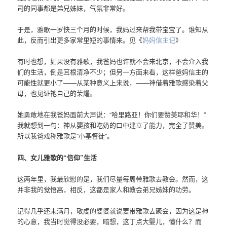
司的同事都是弟兄姊妹，气氛非常好。
于是，雅歌一岁快三个月的时候，我妈过来帮我带宝宝了。谁知从
此，反而引出更多家常里短的事情来。见《
妈妈信主记
》
有时也想，如果没有雅歌，我爸妈也许就不会来北京，不会介入我
们的生活，倒是耳根清净不少；但另一方面来看，这样爸妈信主的
可能性就更小了——从某种意义上来说，——神借着雅歌感染着父
母，也见证祂自己的荣耀。
她勇敢地在我爸妈面前大声说：“哈里路亚！你们要赞美耶和华！”
我就想到一句：神从婴孩和吃奶的口中建立了能力，完全了赞美。
所以我爸戏称雅歌是“小基督徒”。
四、女儿雅歌的“信仰”生活
这两年里，我最欣慰的是，我们尽量每周带雅歌去教会。然而，这
并非我的觉悟高，相反，这都是家人和教会弟兄姊妹的功劳。
记得几乎还未满月，敬虔的婆婆就说要带雅歌去聚会，因为这是神
的心意，我当时觉得没必要，暗想，这丁点大婴儿，懂什么？而