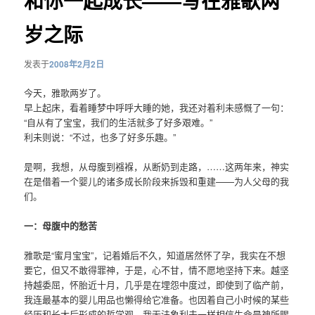
和你一起成长——写在雅歌两
岁之际
发表于
2008年2月2日
今天，雅歌两岁了。
早上起床，看着睡梦中呼呼大睡的她，我还对着利未感慨了一句：
“自从有了宝宝，我们的生活就多了好多艰难。”
利未则说：“不过，也多了好多乐趣。”
是啊，我想，从母腹到襁褓，从断奶到走路，……这两年来，神实
在是借着一个婴儿的诸多成长阶段来拆毁和重建——为人父母的我
们。
一：母腹中的愁苦
雅歌是“蜜月宝宝”，记着婚后不久，知道居然怀了孕，我实在不想
要它，但又不敢得罪神，于是，心不甘，情不愿地坚持下来。越坚
持越委屈，怀胎近十月，几乎是在埋怨中度过，即使到了临产前，
我连最基本的婴儿用品也懒得给它准备。也因着自己小时候的某些
经历和长大后形成的哲学观，我无法象利未一样相信生命是神所赐