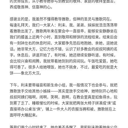
的灵命成长，从小教导她参与到教会的敬拜、家庭的敬拜里面去，
养成敬畏神、信靠神的心。
感谢主的是，我虽然不懂得教导雅歌，但神的圣灵与雅歌同在。
每逢礼拜天，我们一大家人：利未、我、弟弟、妹妹就浩浩荡荡带
着雅歌出发了。雅歌两年来在聚会中一直很乖，能够安安静静坐在
我们的膝盖上近两个小时，直到敬拜和掰饼的流程结束。结束后会
有一刻钟左右的休息时间，大家都争先恐后地抱她、亲她，逗她说
话。她非常大方，记忆力也不错，认识了好多教会的叔叔阿姨的名
字。休息后，讲道开始了，有时候，她还继续安静听道，有时候，
会比较兴奋和闹腾，我就带着她到别的房间玩。午饭吃爱筵，她吃
得可香了。很多人给她喂饭，她也不挑食，不过，最爱吃的就是大
饼——象北方大汉。
下午，利未要带福音和新生命小组，我一般情况下也会参与，就把
雅歌放手交给其他小姊妹——其实是放手交给神，她特别开心地和
叔叔阿姨们唱啊，闹啊，笑啊，跑啊，在教会里真是如鱼得水，玩
到累了乏了、睡眼惺忪的时候，大家就把两张大椅子拼凑成“床”或
直接将办公桌当“床”，铺上一件大人的衣服当褥和被，雅歌就在上
面呼呼大睡起来。
等我们两个小时结束了，她也差不多醒了，我和利未抱着她坐公交