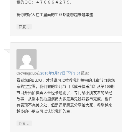
我的ＱＱ：４７６６６４２７９.
祝你的家人在主里面的生命都能够越来越丰盛！
↓
回复
Growingclub
在
2010年3月17日 下午3:51
说道：
看到您的BLOG，才想说可以推荐我们拍摄的儿童节目给您
家的宝宝看，我们做的少儿节目《成长俱乐部》从第199期
节目开始拍摄真人圣经卡通剧了，专门给小朋友看的圣经
故事！从剧本到拍摄演员大多是弟兄姊妹客串完成，也许
有表现不完美之处，但是还是愿意分享给大家，希望越来
越多的小朋友可以认识我们的主！
↓
回复