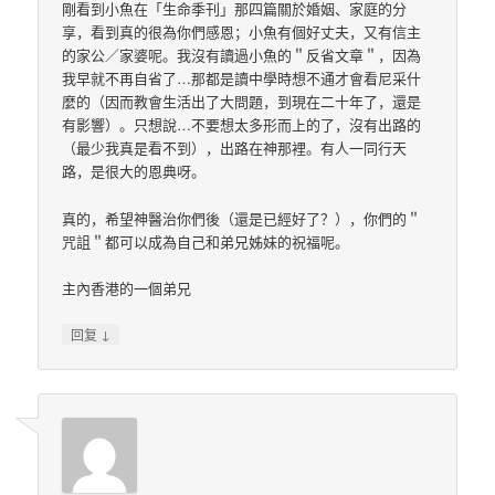
剛看到小魚在「生命季刊」那四篇關於婚姻、家庭的分
享，看到真的很為你們感恩；小魚有個好丈夫，又有信主
的家公／家婆呢。我沒有讀過小魚的＂反省文章＂，因為
我早就不再自省了…那都是讀中學時想不通才會看尼采什
麼的（因而教會生活出了大問題，到現在二十年了，還是
有影響）。只想說…不要想太多形而上的了，沒有出路的
（最少我真是看不到），出路在神那裡。有人一同行天
路，是很大的恩典呀。
真的，希望神醫治你們後（還是已經好了？），你們的＂
咒詛＂都可以成為自己和弟兄姊妹的祝福呢。
主內香港的一個弟兄
↓
回复