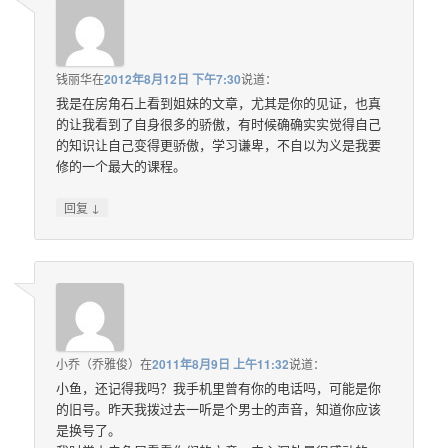
钱丽华
在
2012年8月12日 下午7:30
说道：
我是在房角石上看到姐妹的文章，尤其是你的见证，也真
的让我看到了自身很多的骄傲，有时候确确实实觉得自己
的知识让自己变得更骄傲，学习谦卑，不自以为义是我要
修的一个最大的课程。
↓
回复
小乔（乔雅俊）
在
2011年8月9日 上午11:32
说道：
小鱼，还记得我吗？我手机里曾有你的电话吗，可能是你
的旧号。昨天我拨过去一听是个男士的声音，知道你应该
是换号了。