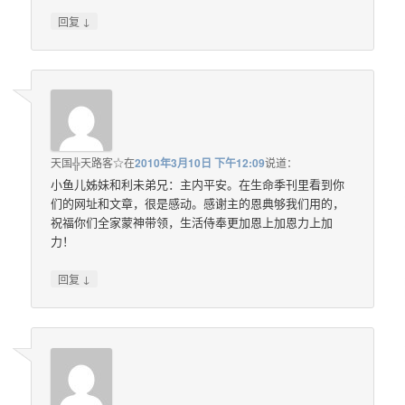
↓
回复
天国╬天路客☆
在
2010年3月10日 下午12:09
说道：
小鱼儿姊妹和利未弟兄：主内平安。在生命季刊里看到你
们的网址和文章，很是感动。感谢主的恩典够我们用的，
祝福你们全家蒙神带领，生活侍奉更加恩上加恩力上加
力！
↓
回复