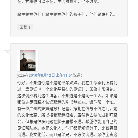
在，甘甜也可以不在，主仍然真实，他不改变。
愿主赐福你们！愿主赐福你们的孩子们，他们是属神的。
↓
回复
yxze
在
2010年8月12日 上午11:51
说道：
你好，不知道你是不是喻书琴姊妹。我在生命季刊上看到
过一篇见证《一个文化基督徒的见证》，印象非常深刻。
这次偶然看到这个博客，不知道是不是同一个人。如果是
哪位走尽弯路才认识耶稣的喻书琴姊妹。请你帮一个忙。
有一位广州的姊妹是报社记者，挣扎在信与不信之间，她
的文化太高，所以接受耶稣很难，虽然也去参加过礼拜聚
会，但总是很多问题在脑子里想不通。希望你能用自己的
见证帮助她。她是文化人，你们都是知识分子，比较容易
沟通。我文化低，而且是弟兄，不方便沟通。愿你宝贵这