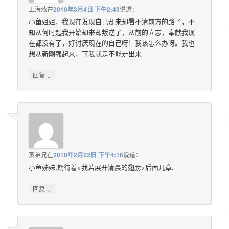
王海燕
在
2010年3月4日 下午2:43
说道：
小鱼姐姐，我现在发现自己却来却看不清前方的路了，不
知从何时起我开始却来却叛逆了，从前的立志，奉献我现
在都没有了，好讨厌现在的自己呀！我该怎么办呀。我也
想从新刚强起来，可我就是不能走出来
↓
回复
贺弟兄
在
2010年2月22日 下午4:16
说道：
小鱼姊妹,期待着<我若展开清晨的翅膀>后面几章.
↓
回复