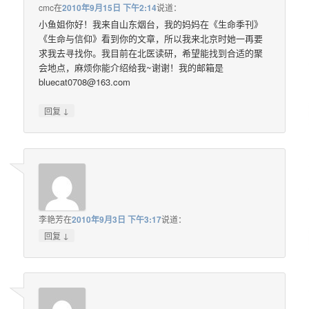
cmc
在
2010年9月15日 下午2:14
说道：
小鱼姐你好！我来自山东烟台，我的妈妈在《生命季刊》
《生命与信仰》看到你的文章，所以我来北京时她一再要
求我去寻找你。我目前在北医读研，希望能找到合适的聚
会地点，麻烦你能介绍给我~谢谢！我的邮箱是
bluecat0708@163.com
↓
回复
李艳芳
在
2010年9月3日 下午3:17
说道：
↓
回复