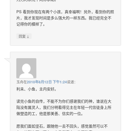
PS 看到你现在有两个小孩，真幸福啊！另外，看到你的照
片，我才发现时间是多么强大的一样东西。我已经完全不
记得你的模样了。
↓
回复
玉舟
在
2010年8月12日 下午1:24
说道：
利未、小鱼，主内安好。
读完小鱼的自传，不能不为你们感谢我们的神，谁说在大
陆没有属灵人，我们分明看得见主在年轻一代信徒身上所
做塑造的工，他是那美善、信实的一位。
愿我们面如坚石，跟随他一去不回头，感觉虽然可以不