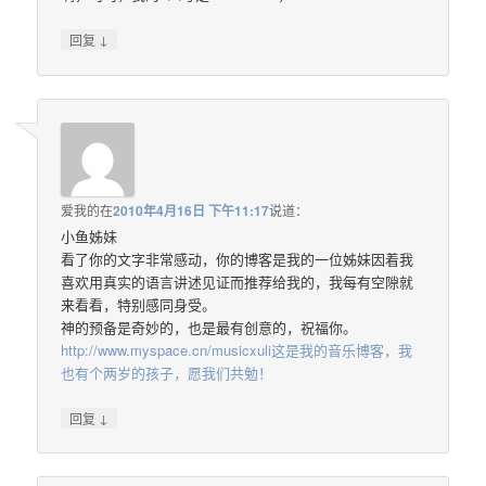
↓
回复
爱我的
在
2010年4月16日 下午11:17
说道：
小鱼姊妹
看了你的文字非常感动，你的博客是我的一位姊妹因着我
喜欢用真实的语言讲述见证而推荐给我的，我每有空隙就
来看看，特别感同身受。
神的预备是奇妙的，也是最有创意的，祝福你。
http://www.myspace.cn/musicxuli这是我的音乐博客，我
也有个两岁的孩子，愿我们共勉！
↓
回复