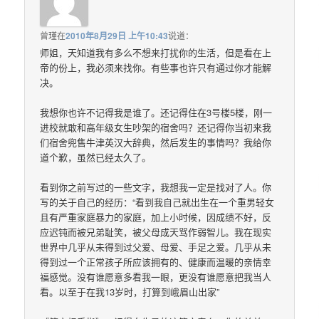
曾瑾
在
2010年8月29日 上午10:43
说道：
师姐，天知道我有多么不想来打扰你的生活，但是看在上
帝的份上，我必须来找你。有些事也许只有通过你才能解
决。
我想你也许不记得我是谁了。还记得住在3号楼5楼，刚一
进校就敢和高年级女生吵架的宿舍吗？还记得你当初来我
们宿舍兜售牛津英汉大辞典，然后发生的事情吗？我给你
道个歉，虽然已经太久了。
看到你之前写过的一些文字，我想我一定是找对了人。你
写的关于自己的经历：“看到我自己就出生在一个重男轻女
且有严重家庭暴力的家庭，加上小时候，因成绩不好，反
应迟钝而被兄弟耻笑，被父母成天骂作弱智儿。我在现实
世界中几乎从未得到过父爱、母爱、手足之爱。几乎从未
得到过一个正常孩子所应该拥有的、健康而温暖的亲情幸
福感觉。没有谁愿意多看我一眼，更没有谁愿意把我当人
看。以至于在我13岁时，打算到峨眉山出家”