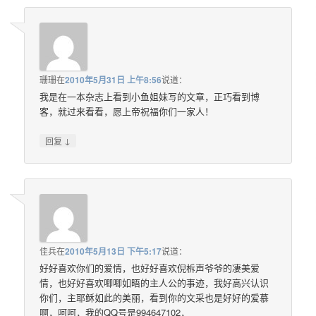
珊珊
在
2010年5月31日 上午8:56
说道：
我是在一本杂志上看到小鱼姐妹写的文章，正巧看到博
客，就过来看看，愿上帝祝福你们一家人！
↓
回复
佳兵
在
2010年5月13日 下午5:17
说道：
好好喜欢你们的爱情，也好好喜欢倪柝声爷爷的凄美爱
情，也好好喜欢唧唧如晤的主人公的事迹，我好高兴认识
你们，主耶稣如此的美丽，看到你的文采也是好好的爱慕
啊，呵呵，我的QQ号是994647102，