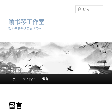
跳
至
搜
主
索
内
喻书琴工作室
容
致力于原创纪实文学写作
区
域
主
留言
首页
个人简介
页
留言