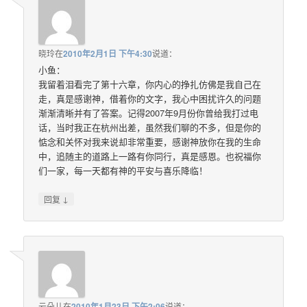
晓玲
在
2010年2月1日 下午4:30
说道：
小鱼：
我留着泪看完了第十六章，你内心的挣扎仿佛是我自己在
走，真是感谢神，借着你的文字，我心中困扰许久的问题
渐渐清晰并有了答案。记得2007年9月份你曾给我打过电
话，当时我正在杭州出差，虽然我们聊的不多，但是你的
惦念和关怀对我来说却非常重要，感谢神放你在我的生命
中，追随主的道路上一路有你同行，真是感恩。也祝福你
们一家，每一天都有神的平安与喜乐降临！
↓
回复
云朵儿
在
2010年1月23日 下午2:06
说道：