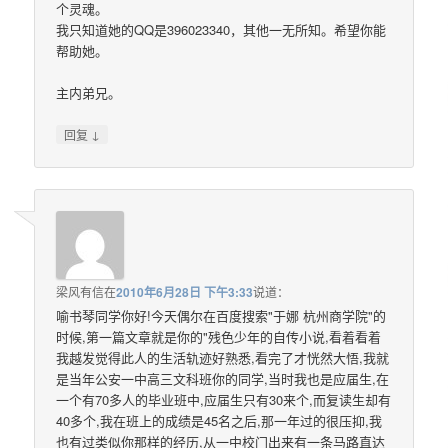
个灵魂。
我只知道她的QQ是396023340，其他一无所知。希望你能
帮助她。
主内弟兄。
↓
回复
梁风有信
在
2010年6月28日 下午3:33
说道：
喻书琴同学你好!今天偶尔在百度搜索"于娜 杭州商学院"的
时候,第一篇文章就是你的"残色少年的自传小说,看着看着
我越发觉得此人的生活轨迹好熟悉,看完了才恍然大悟,我就
是当年公安一中高三文科班你的同学,当时我也是应届生,在
一个有70多人的毕业班中,应届生只有30来个,而复读生却有
40多个,我在班上的成绩是45名之后,那一年过的很压抑,我
也有过类似你那样的经历,从一中校门出来有一条马路直达