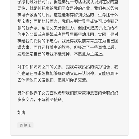
子挣扎过好长时间，但是弟兄一句话让我认识到在家的重
要性，就是神托负给我们子女是神的产业，我们有义务为
神培养敬虔的后代，这是能够存留到永远的；生命比什么
都宝贵；而相比较而言，我们去到世界里或许可以挣到足
够的钱养家、帮助丈夫分担压力，但如果把孩子托负给不
信主的父母或者保姆或者世界里那些幼儿园，实际上是对
神给我们托负的不忠心。我觉得我以前常常是在为自己图
谋大事、而且还打着主的旗号，但经过了一些事情以后，
发现还是自己的老我不能死掉，不愿意为主摆上。
对于你和妈妈之间的关系，跟我与我妈妈的情形很像，我
们也是在寻求怎样能够既帮助父母来认识神，又能够真正
去体谅他们关爱他们，愿意和你多交流。
另外在教养子女方面也希望我们这些蒙神恩召的全职妈妈
多多交流，不辱神圣使命。
如鹰
↓
回复