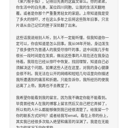
《第六根手指》，记得白先勇的这篇文章么。你的弟弟，
你生活中的白先勇，某位四川同胞，让我的生活天翻地
覆。或者是你那个严重重男轻女的家庭。上帝知道我是受
了多大的惊吓，才在这么多年之后将这些陈年旧事，只言
片语从自己记忆的匣子深处翻了出来。
这些话我说给别人听，别人不一定能听懂，但我知道你一
定可以，你会知道是怎么回事。我从08年开始，身边发生
了很多使作为普通人的我受尽惊吓的事，这中间我几乎有
很长一段时间是在发疯，做出这些事的人现在还在我身边
待着。我现在已经从惊吓中恢复，找回理智，知道自己必
须解决这个问题。如果这些人还在这里，对我的身心健康
会很不利。我无法在公开的网络和短短几句话里向你描述
我所遭遇到的痛苦和折磨。只能告诉你，我所经历的使我
远离了上帝。我再也不去教堂了。
我希望你能看到我的留言，因为我不确定你能不能看到。
毕竟曾经有人在我的博客上留言然后又自己把它弄掉了，
所以有的人什么都能够做到我已经很清楚了。给我留一个
你的联系方式好吗？或者给我写email。看在上帝的份上，
其实我已经很多次陷入绝望和痛苦的深渊了。我是在无能
为力的状况下向你求助。