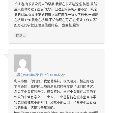
长江边,有很多次周末的早晨,我都在长江边逡巡,彷徨.虽然
后来我也考取了西安的大学,但过去的经历未尝不是一笔宝
贵的财富.你文中提到的詹立现在成都一所大学教书,于娜现
在杭州工作,我也在杭州.不知你现在可好,在何处工作安居?
如愿老同学叙旧,请至信我邮箱,一定回复,谢谢!
↓
回复
云霞
在
2010年6月1日 上午10:36
说道：
利未小鱼，你们好。我是葛姊妹。很久没见，都还好吧。
非常奇妙，我在网上随意浏览的时候发现了你们的博客，
看完了小鱼写的自传。很有感触。觉得小鱼现在从事的工
作真的非常有意义。一个人，一个基督徒在城市里奋斗常
常觉得孤独找不到方向，又找不到出口。也希望小鱼看看
我的故事，这是我去年写的。
http://blog.sina.com.cn/s/blog_4c13b4610100d1dc.html现