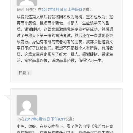
睫树（假的）
在
2017年6月16日 上午8:43
说道：
从看到这篇文章后我就将网名改为睫树，签名也改为：宽
容而非怨恨，谦虚而非骄傲，才是人一生应该学习的品
质。谢谢睫树，这篇文章激励我跨专业考研成功，然后通
过了号称天下第一考的司法考试，然后还在一直激励我继
续前行。身边有考研的或者司考的朋友，我都会把这篇文
章打印好了送给他们。我想不只是我个人有所得，有所收
获，这篇文章肯定影响了好大一批人。感谢睫树，感谢生
活，宽容而非怨恨，谦虚而非骄傲，值得学习一生。
↓
回复
lily
在
2017年6月15日 下午9:31
说道：
小鱼，你好，在朋友推荐下，看了你的自传《我若展开青
春的翅膀》，有很多的收获和共鸣，我也是深受原生态家