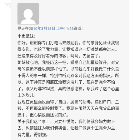
夏天
在
2010年3月13日 上午11:45
说道：
小鱼姐妹：
你好。谢谢你专门打电话来鼓励我，你的亲身见证让我很
得安慰，也给了我力量，让我知道这一切难处都会过去。
还没来得及好好看你的博客，呵呵，先留言了。
姐妹放心吧，我经历这一把，感觉自己能量级骤升，对父
母的逼迫不像以前那样怕了。以前我心里好像做了什么见
不得人的事一样，特别怕听到双亲对我这方面的指责。所
以，这下神真是彻底医治我这块儿了，现在是完全不怕
了，跟父母非常坦然，真的很感谢神，帮我过了这个心里
上的坎儿。
我现在灵里面反而得了自由，属世的捆绑，诸如户口，金
钱，不再那么能控制我了。我现在虽然天天在我父母的逼
迫中，但心情反而比以前好。
关于我们这个事工，只要神悦纳，我们俩就会竭力做下
去，也请姐妹为我们俩祷告，让我们做这个工完全为主，
有力量，得刚强。