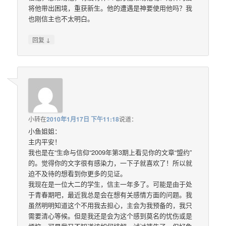
将他带出困境，重获新生。他的遭遇是神要使用他吗？我
也刚信主也不太明白。
↓
回复
小转
在
2010年1月17日 下午11:18
说道：
小鱼姐姐：
主内平安！
我也是在“生命与信仰“2009年第3期上看见你的文章“盟约”
的。觉得你的文字很有感染力，一下子就喜欢了！所以就
迫不及待的想看到你更多的见证。
我现在是一位大二的学生，信主一年多了。可能是由于处
于青春期吧，最近我总是会在想有关感情方面的问题。我
虽然明明知道这个不用我去担心，主会为我预备的，我只
需要清心等候。但是我还是会为这个感到莫名的忧伤或是