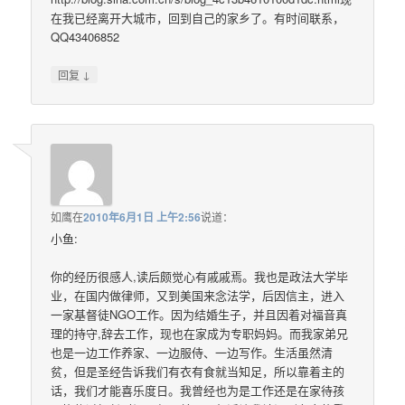
在我已经离开大城市，回到自己的家乡了。有时间联系，
QQ43406852
↓
回复
如鹰
在
2010年6月1日 上午2:56
说道：
小鱼:
你的经历很感人,读后颇觉心有戚戚焉。我也是政法大学毕
业，在国内做律师，又到美国来念法学，后因信主，进入
一家基督徒NGO工作。因为结婚生子，并且因着对福音真
理的持守,辞去工作，现也在家成为专职妈妈。而我家弟兄
也是一边工作养家、一边服侍、一边写作。生活虽然清
贫，但是圣经告诉我们有衣有食就当知足，所以靠着主的
话，我们才能喜乐度日。我曾经也为是工作还是在家待孩