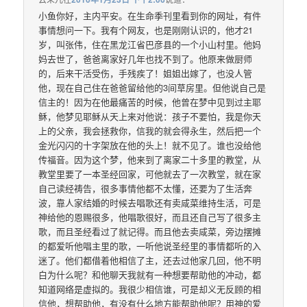
小鱼你好，主内平安。在生命季刊里看到你的网址，有件
事情想问一下。我有个网友，也是刚刚认识的，他才21
岁，叫张伟，住在黑龙江省巴彦县的一个小山村里。他妈
妈去世了，爸爸离家好几年也找不到了。他原来做厨师
的，后来干活受伤，手残疾了！姐姐出嫁了，也没人管
他，现在自己住在爸爸留给他的3间草房里。但他说自己是
信主的！因为在他最痛苦的时候，他曾在梦中见到过主耶
稣，他梦见耶稣从天上来对他说：孩子不要怕，我是你天
上的父亲，我会拯救你，信我的就会得永生，然后把一个
金光闪闪的十字架放在他的头上！就不见了。谁也没给他
传福音。因为这个梦，他来到了离家二十多里的教堂，从
教堂里要了一本圣经回家，可他就去了一次教堂，就在家
自己读经祷告，很多事情他都不太懂，还要为了生活奔
波，靠人家结婚的时候去唱歌还有卖咸菜维持生活，可是
神给他的恩赐很多，他唱歌很好，而且还自己写了很多主
歌，而且圣经看过了就记得。而且他去卖咸菜，旁边摆摊
的都爱听他唱主里的歌，一听他说圣经里的事情都听的入
迷了。他们都借着他相信了主，还去过他家几回，他不明
白为什么呢？和他聊天我就有一种想要帮助他的冲动，都
知道网络是虚拟的。我很少相信谁，可是却义无反顾的相
信他，想帮助他，有没有什么地方能帮助他呢？用神的爱