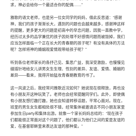
求，神必会给你一个最适合你的配偶……”
雅歌的语文老师，也是另一位女同学的妈妈，借此反思道：“感谢
神，我们的孩子渐渐长大，遇到的问题也会越来越多，感谢神这样
的提醒，更多更大的问题是初高中的早恋问题，因我一直教中学，
经历过太多的品学兼优的孩子因处理不好感情问题而被毁掉，我们
应当怎样面临一个正在长大的青春期的孩子呢？有没有具体的方法
呢？怎样将神的婚姻观爱情观带给孩子呢？”
听到各位老师家长的各抒己见、集思广益，我深受激励，也慢慢见
缝插针地给女儿讲男女生生理、性别的差异、友谊、爱情、婚姻的
差异——看来，我得开始猛攻青春期教育的书了。
这一风波之后，我经常问雅歌近况如何？她说现在很释放，再也没
有小朋友开这种玩笑了。老师也会经常提醒同学们。此外，即使偶
有小朋友想打趣打趣，她也会知道转移话题，平常心面对。现在，
班里的男生女生都相处很不错，经常集体被邀请去不同小朋友家里
参加生日party和集体出游。就像一个家长妈妈总结的：“现在孩子
们都能很正常面对这个问题了，他们都认为他们之间的爱是友谊的
爱，在基督耶稣里来表达友谊的那种爱。”