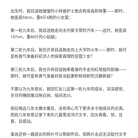
出生时，我目送她皱皱的小样被护士抱去称身高和体重——那时，
她是高53cm、重6斤4两的小女婴；
第一轮九年后，我目送她走向主内夏令营的汽车——这时，她是高
137cm、重60斤的小姑娘；
第二轮九年后，我也许将目送她走向上大学的火车——那时，她可
是有勇气准备好初涉人世探索真理的豆蔻少女？
第三轮九年后，我也许将目送她牵着谁的手走向红地毯的前端——
那时，她可是有勇气准备好担当起妻职和母职的沉静新娘？
不要以为九年很长，我回忆女儿这第一轮九年的成长，深深感觉，
岁月的确就像过隙白驹，指间流沙。
很后悔这几年太懒太懈怠，没有用心写下更多关于她成长的点滴。
而前几年有意记录下来的几篇雪泥鸿爪文字，回头再看，惊，且
喜，且感动。
虽说还有一路成长的照片可以帮助怀旧，但照片永远无法取代文字