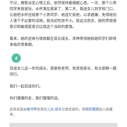
不过，雅歌淡定心情之后，依然保持着细腻心思。一次，那个小男
同学来我家玩，水杯落在我家了，第二天，我送女儿到学校门口，
让她把水杯还给那个小男同学，她连忙拒绝，以求避嫌，免得给别
人落下不必要的话柄。我当初吃惊不小。就这点而言，她的界限感
意识和敏感度意识比我这个当妈的要强。
看来，她的逆商与情商都在茁壮成长，求神带领她和她同学们即将
来临的青春期。
目送女儿这一年的成长，感谢有老师、有其他家长、有主耶稣一路
同行。
我们一起目送你们。
你们慢慢的走，我们慢慢的送。
此条目是由
喻书琴
发表在
儿女·成长
分类目录的。将
固定链接
加入收藏
夹。