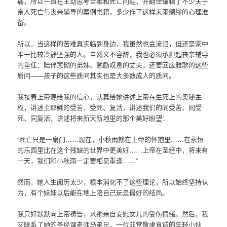
痛，所以一直在主动思考苦难和死亡问题，并翻译编辑了不少关于
亲人死亡与丧亲辅导的案例书籍，多少作了这样未雨绸缪的心理准
备。
所以，当这样的苦难真实临到身边，我虽然也会流泪，但还是家中
唯一比较冷静坚强的人。自然义不容辞，我也必须承担起丧亲辅导
的重任：陪伴悲恸的弟妹、勉励叹息的丈夫，还要回应雅歌的这些
质问——孩子的这些质问其实也是大多数成人的质问。
我按着上帝赐给我的信心，认真给她讲述上帝在生死上的奥秘主
权，讲述主耶稣的受苦、受死、复活，讲述我们的同受苦、同受
死、同复活，讲述将来新天新地里的那个美好盼望：
“死亡只是一扇门……现在，小秋雨就在上帝的怀抱里……在永恒
的乐园里比在这个残缺的世界中更美好……上帝在圣经中，将来有
一天，我们和小秋雨一定要相见重逢……”
然而，她人生阅历太少，根本消化不了这些理论，所以始终坚持认
为，有个妹妹以后能在地上陪自己玩是最好的结局。
我只好默默向上帝祷告，求祂亲自安慰女儿的受伤情绪。然后，我
又联系了她的圣经课老师马弟兄，一位非常敬虔真诚的年轻小伙