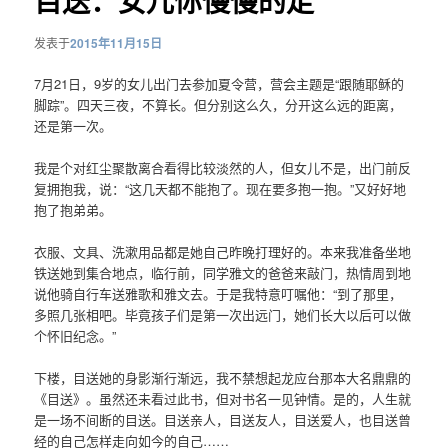
目送：女儿你慢慢的走
发表于
2015年11月15日
7月21日，9岁的女儿出门去参加夏令营，营会主题是“跟随耶稣的
脚踪”。四天三夜，不算长。但分别这么久，分开这么远的距离，
还是第一次。
我是个对红尘聚散离合看得比较淡然的人，但女儿不是，出门前反
复拥抱我，说：“这几天都不能抱了。现在要多抱一抱。”又好好地
抱了抱弟弟。
衣服、文具、洗漱用品都是她自己昨晚打理好的。本来我准备坐地
铁送她到集合地点，临行前，同学雅文的爸爸来敲门，热情周到地
说他骑自行车送雅歌和雅文去。于是我特意叮嘱他：“到了那里，
多照几张相吧。毕竟孩子们是第一次出远门，她们长大以后可以做
个怀旧纪念。”
下楼，目送她的身影渐行渐远，我不禁想起龙应台那本大名鼎鼎的
《目送》。虽然还未看过此书，但对书名一见钟情。是的，人生就
是一场不间断的目送。目送亲人，目送友人，目送爱人，也目送曾
经的自己怎样走向如今的自己……