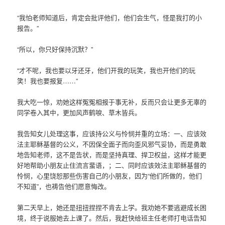
“我怕老师知道后，肯定会批评他们，他们会生气，怪是我打的小
报告。”
“所以，你只好保持沉默？”
“才不呢，我也要以牙还牙，他们开我的玩笑，我也开他们的玩
笑！我也要报复……”
我大吃一惊，劝她这样冤冤相报于事无补，反而只会让更多无辜的
同学卷入其中，更加风声鹤唳、草木皆兵。
我告知女儿处理这事，应该持公义与怜悯并重的立场：一、应该效
法主耶稣基督的公义，不因保全面子而向歪风邪气妥协，而是勇敢
地告知老师，这不是告状，而是坚持真理、捍卫权益，这样才能更
好地帮助小朋友止住流言蜚语，；二、同时应该效法主耶稣基督的
怜悯，心里饶恕那些伤害自己的小朋友，因为“他们所做的，他们
不知道”，也祷告他们愿意悔改。
第二天早上，她还是扭扭捏捏不肯去上学。我劝她不要逃避成长困
境，终于说服她去上课了。然后，我赶快给班主任老师打电话告知