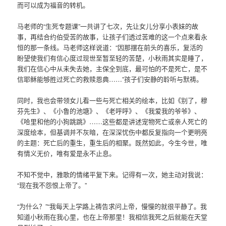
而可以成为福音的转机。
马老师的“生死专题课”一共讲了七次，先让女儿分享小表妹的故
事，再结合约伯受苦的故事，让孩子们透过苦难的这一个点来看永
恒的那一条线。马老师这样说道：“因那摆在前头的喜乐，复活的
盼望使我们有信心度过现世至暂至轻的苦楚，小秋雨其实是睡了，
我们在信心中从未失去她，主保全到底，最可怕的不是死亡，是不
信耶稣能够胜过死亡的救赎恩典……”孩子们安静的聆听与默祷。
同时，我也会带领女儿看一些与死亡相关的绘本，比如《别了，穆
芬先生》、《小鲁的池塘》、《老呼呼》、《我爱我的爷爷》、
《哈里和他的小狗跳跳》……这些都是讲述宠物死亡或亲人死亡的
深度绘本，但基调并不灰暗，在深深忧伤中都反复指向一个更明亮
的主题：死亡后的重生，重生后的相聚。既然如此，今生今世，唯
有情义无价，唯有爱是永不止息。
不知不觉中，雅歌的情绪平复下来。记得有一次，她主动对我说：
“现在我不怨恨上帝了。”
“为什么？”“我每天上学路上祷告求问上帝，慢慢的就很平静了。我
知道小秋雨在我心里，也在上帝那里！我相信我死之后就能在天堂