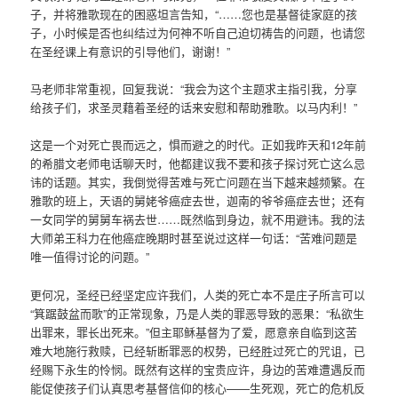
子，并将雅歌现在的困惑坦言告知，“……您也是基督徒家庭的孩
子，小时候是否也纠结过为何神不听自己迫切祷告的问题，也请您
在圣经课上有意识的引导他们，谢谢！”
马老师非常重视，回复我说：“我会为这个主题求主指引我，分享
给孩子们，求圣灵藉着圣经的话来安慰和帮助雅歌。以马内利！”
这是一个对死亡畏而远之，惧而避之的时代。正如我昨天和12年前
的希腊文老师电话聊天时，他都建议我不要和孩子探讨死亡这么忌
讳的话题。其实，我倒觉得苦难与死亡问题在当下越来越频繁。在
雅歌的班上，天语的舅姥爷癌症去世，迦南的爷爷癌症去世；还有
一女同学的舅舅车祸去世……既然临到身边，就不用避讳。我的法
大师弟王科力在他癌症晚期时甚至说过这样一句话：“苦难问题是
唯一值得讨论的问题。”
更何况，圣经已经坚定应许我们，人类的死亡本不是庄子所言可以
“箕踞鼓盆而歌”的正常现象，乃是人类的罪恶导致的恶果：“私欲生
出罪来，罪长出死来。”但主耶稣基督为了爱，愿意亲自临到这苦
难大地施行救赎，已经斩断罪恶的权势，已经胜过死亡的咒诅，已
经赐下永生的怜悯。既然有这样的宝贵应许，身边的苦难遭遇反而
能促使孩子们认真思考基督信仰的核心——生死观，死亡的危机反