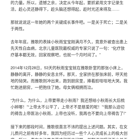
的力量。所以，遗憾之余，决定从今年起，要抓紧用文字记录生
活，趁心灵还静得下，趁头脑还想得起，趁时光还来得及……
那就说说这一年她的两个关键成长事件吧。一是关于死亡；二是关
于两性。
去年年底，雅歌的表妹小秋雨宝宝刚满月不久，竟意外被查出患上
先天性白血病，北京儿童医院最权威的专家只说了一句：“化疗放
疗基本都无效，回家观察吧，也就一个月时间了。”
2014年12月28日，53天的秋雨宝宝就在雅歌卧室的那张小床上，
静静的离开，静静的安息主怀。那天，全家挤在那张床前，呼天抢
地的恸哭。而雅歌则冲出来，跑到厨房里，捧着脸哇哇地大哭。我
忙跑进厨房，一把抱住了她。母女俩相拥而泣。
“为什么，为什么，上帝要带走小秋雨？我还想给小秋雨长大后梳
小辫哪！”“上帝太不公平了，上帝才不是慈爱的呢！”“我那么迫切
的祷告上帝医治小秋雨，上帝也没听，我再也不要向上帝祷告了!”
接下来的那段时间，雅歌很直言不讳的提出上述问题。其实，在女
儿质问之前有好多年，我因为经历过一些个人心灵成长上的极大创