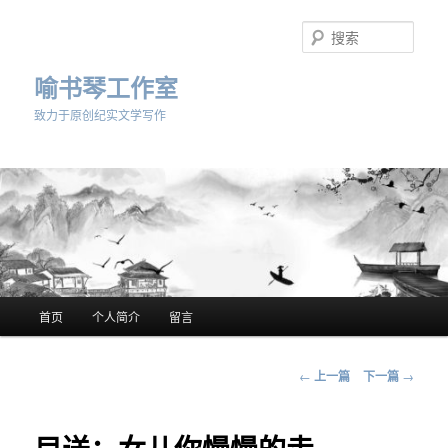
跳
至
搜
主
索
内
喻书琴工作室
容
致力于原创纪实文学写作
区
域
主
首页
个人简介
留言
页
文
←
上一篇
下一篇
→
章
导
航