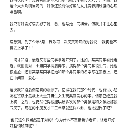
这个大大咧咧当妈的，好像还没有做好帮助女儿青春期过渡的心理
准备啊。
我只有好言好语安慰了她一番，也与她一同祷告。但我并未往心里
去。
没想到，到了今年5月，雅歌再一次哭哭啼啼的对我说：“我再也不
要去上学了！”
一问才知道，最近又有些同学拿她开涮了。比如，某某同学看她走
近，就悄悄对一个男同学挤眉弄眼，搞得那个男同学很生气，她也
很尴尬；还有某某某同学把她和那个男同学的名字写在黑板上，还
在中间画一爱心……
这次我知道后倒是真的震惊了。记得在我们那个时代，也有过小朋
友在班级小黑板上大量开男生女生玩笑画爱心的事，但那已经是我
上初一之后，也仍然记得被起哄最多次的那个男孩定和女孩融都被
气哭了。现在的小朋友才二三年级就这样八卦，也太越界了吧？
“他们这么做当然是不对的！你为什么不直接告诉老师，让老师好
好整顿班风呢？”