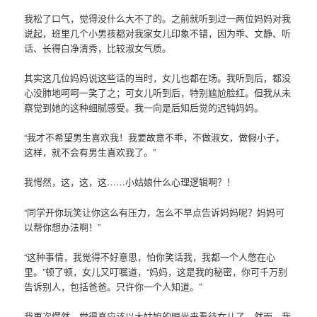
我松了口气，觉得没什么大不了的。之前就听到过一两位妈妈对我
说起，班里几个小男孩都对我家女儿印象不错，因为乖、文静、听
话、长得白净清秀，比较淑女气质。
其实这几位妈妈说这些话的当时，女儿也都在场。我听到后，都没
心没肺地呵呵一笑了之；可女儿听到后，特别尴尬脸红。但我从未
察觉到她的这种细腻感受。我一向是后知后觉的迟钝妈妈。
“我才不希望男生喜欢我！我要故意不乖，不做淑女，做假小子，
这样，就不会有男生喜欢我了。”
我愕然，这，这，这……小姑娘什么心理逻辑啊？！
“同学开你玩笑让你这么有压力，怎么不早点告诉妈妈呢？妈妈可
以帮你想办法啊！”
“这种事情，我觉得不好意思，怕你笑话我，我都一个人憋在心
里。”顿了顿，女儿又叮嘱道，“妈妈，这是我的秘密，你可千万别
告诉别人，包括爸爸。只许你一个人知道。”
我再次愕然，觉得真应该以大姑娘的眼光来看待女儿了，然而，我