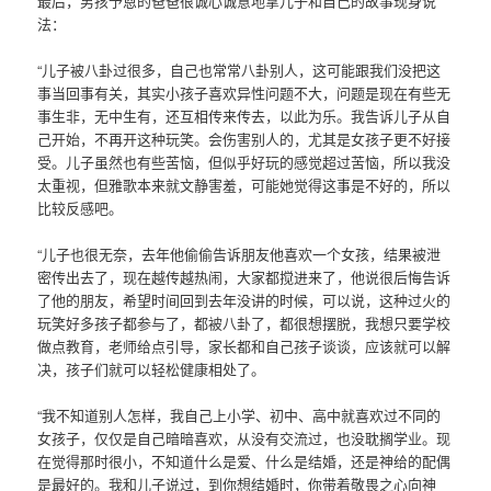
最后，男孩予恩的爸爸很诚心诚意地拿儿子和自己的故事现身说
法：
“儿子被八卦过很多，自己也常常八卦别人，这可能跟我们没把这
事当回事有关，其实小孩子喜欢异性问题不大，问题是现在有些无
事生非，无中生有，还互相传来传去，以此为乐。我告诉儿子从自
己开始，不再开这种玩笑。会伤害别人的，尤其是女孩子更不好接
受。儿子虽然也有些苦恼，但似乎好玩的感觉超过苦恼，所以我没
太重视，但雅歌本来就文静害羞，可能她觉得这事是不好的，所以
比较反感吧。
“儿子也很无奈，去年他偷偷告诉朋友他喜欢一个女孩，结果被泄
密传出去了，现在越传越热闹，大家都搅进来了，他说很后悔告诉
了他的朋友，希望时间回到去年没讲的时候，可以说，这种过火的
玩笑好多孩子都参与了，都被八卦了，都很想摆脱，我想只要学校
做点教育，老师给点引导，家长都和自己孩子谈谈，应该就可以解
决，孩子们就可以轻松健康相处了。
“我不知道别人怎样，我自己上小学、初中、高中就喜欢过不同的
女孩子，仅仅是自己暗暗喜欢，从没有交流过，也没耽搁学业。现
在觉得那时很小，不知道什么是爱、什么是结婚，还是神给的配偶
是最好的。我和儿子说过，到你想结婚时，你带着敬畏之心向神