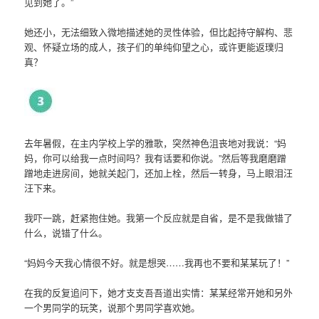
见到她了。”
她还小，无法细致入微地描述她的灵性体验，但比起持守解构、悲
观、怀疑立场的成人，孩子们的单纯仰望之心，或许更能返璞归
真？
去年暑假，在主内学校上学的雅歌，突然神色沮丧地对我说：“妈
妈，你可以给我一点时间吗？我有话要和你说。”然后等我磨磨蹭
蹭地走进房间，她就关起门，还加上栓，然后一转身，马上眼泪汪
汪下来。
我吓一跳，赶紧抱住她。我第一个反应就是自省，是不是我做错了
什么，说错了什么。
“妈妈今天我心情很不好。就是想哭……我再也不要和某某玩了！”
在我的反复追问下，她才支支吾吾道出实情：某某经常开她和另外
一个男同学的玩笑，说那个男同学喜欢她。