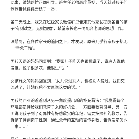
此事，请她帮忙正确引导。班主任老师高度重视，当天就对孩子们
谆谆告诫循循善诱了一番；
第二天晚上，我又在班级家长微信群里告知其他家长提醒各自的孩
子“有则改之，无则加勉”，希望家长也一同配合老师的思想工作。
没想到，在各位家长的追问之下，才发现，原来几乎各家孩子都无
一“幸免于难”。
男孩天语的妈妈回复到：“我家儿子昨天也跟我说了，说有人说他
爱谁，说了很多次，他很生气。”
女孩雅文的妈妈回复到：“女儿说过别人，也被别人说过，我们交
流过了，让她以后不要再说这类的话。”
男孩约西亚的爸爸则从另一角度提出新的补充看法：“我觉得每个
环境都是神给我们教育子女的好机会，一方面要教育引导，另一方
面说明孩子到了对异性有好感欣赏的年纪，需要按照神的教导，告
诉孩子神创造了性别，通过父母的互动的言传身教，告诉爱是怎么
回事……”