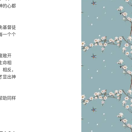
神的心都
免基督徒
每一个个
度敞开
生命相
，相反，
才显出神
帮助同样