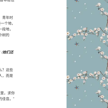
、青年时
接一个地，
一段地，
朴树的
/她们还
么？这些
人，而是
这里，求你
佳音。”