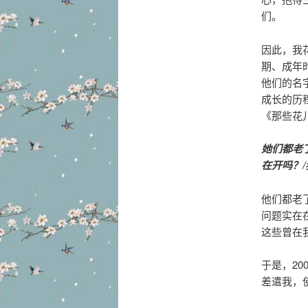
们。
因此，我
期、成年
他们的名
成长的历
《那些花
她们都老
在开吗？
他们都老
问题实在
这些曾在
于是，2
差遣我，