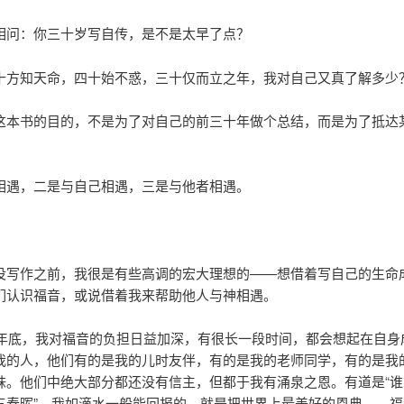
相问：你三十岁写自传，是不是太早了点？
十方知天命，四十始不惑，三十仅而立之年，我对自己又真了解多少
这本书的目的，不是为了对自己的前三十年做个总结，而是为了抵达某
。
相遇，二是与自己相遇，三是与他者相遇。
没写作之前，我很是有些高调的宏大理想的——想借着写自己的生命
们认识福音，或说借着我来帮助他人与神相遇。
07年底，我对福音的负担日益加深，有很长一段时间，都会想起在自身
我的人，他们有的是我的儿时友伴，有的是我的老师同学，有的是我
妹。他们中绝大部分都还没有信主，但都于我有涌泉之恩。有道是“谁
三春晖”，我如滴水一般能回报的，就是把世界上最美好的恩典——福