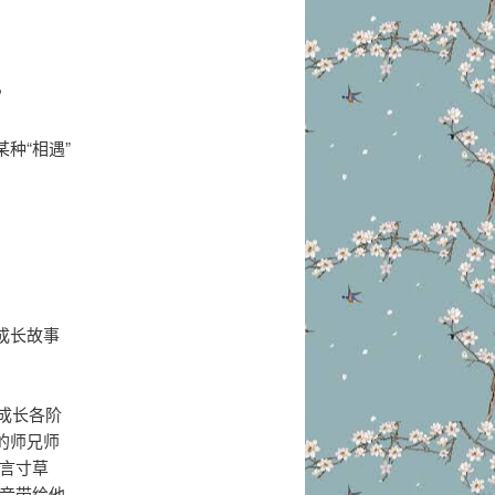
？
种“相遇”
成长故事
成长各阶
的师兄师
言寸草
音带给他