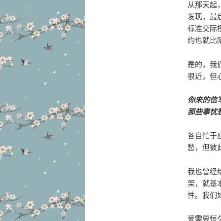
从那天起
发现，最后
标准交际
约也就比
是的，我
很近，但
你来的信
那些事忧
各自忙于
愁，但彼
我也曾经
架，就基
性。我们
爱需要恒