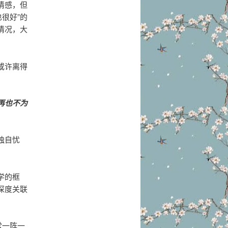
情感，但
很好”的
情况，大
或许离得
再也不为
独自忧
学的框
深度关联
常一阵一