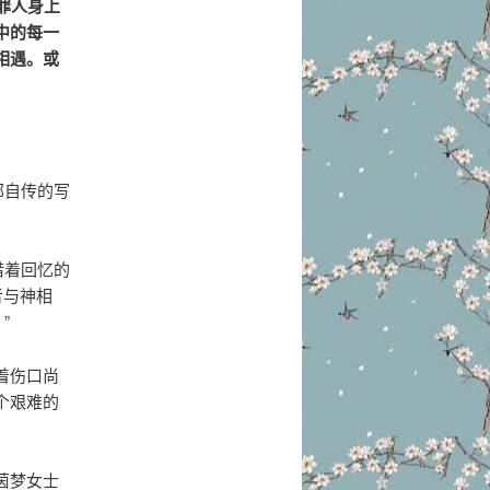
罪人身上
中的每一
相遇。或
部自传的写
借着回忆的
者与神相
”
着伤口尚
个艰难的
茵梦女士