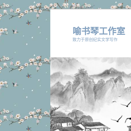
跳
至
主
喻书琴工作室
内
致力于原创纪实文学写作
容
区
域