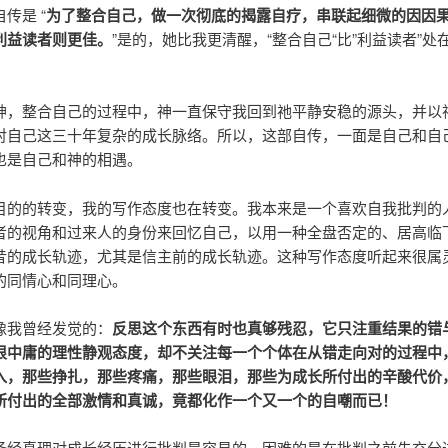
传是 “
为了整合自己，做一次彻底的揭露自疗，串联起细微的因因
利益读者则更佳。
”是的，她比我更清醒，“整合自己“比”利益读者”处
神，整合自己的过程中，神一直保守我回到祂平静安稳的源头，并以
对自己这三十年复杂的成长脉络。所以，这部自传，一面是自己和自
也是自己和神的相遇。
目的的转变，我的写作态度也在转变。我本来是一个喜欢自我批判的
者的视角和过来人的身份来回忆自己，以用一种全盘否定的、居高临
昔的成长轨迹，尤其是信主前的成长轨迹。这种写作态度听起来很属
的同情心和同理心。
像我曾经发觉的：
反思这个东西有时也真够残忍，它只注重结果的错
很中庸的理性静观态度，却不关注每一个个体在从错走向对的过程中
入，那些挣扎，那些疼痛，那些眼泪，那些为成长所付出的辛酸代价
所付出的全部激情和真诚，竟都化作一个又一个的自嘲而已！
圣经真理对成长经历进行批判是容易的，困难的是在批判之前先充分