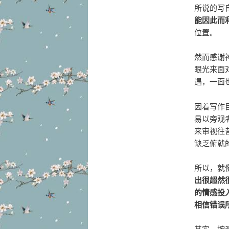
所说的写自
能因此而
位置。
然而感谢
眼光来面
遇，一面
因着写作
易以旁观
来审视往
缺乏俯就
所以，就
出很超然
的情感投
相信错误
其实，按