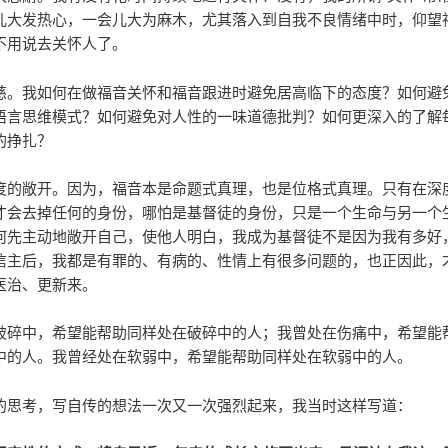
儿大发热心，一会儿大为麻木，尤其落入到自我不良情绪中时，仰望
不用说去关怀人了。
慈。我如何在做福音关怀和福音跟进时避免居高临下的态度？如何避
语言思维模式？如何避免对人性的一味道德批判？如何更深入的了解
的挣扎？
度的敞开。因为，福音本是命题式真理，也是位格式真理。只有在深
才会去掉任何的身份，哪怕是基督徒的身份，只是一个生命与另一个
何先主动地敞开自己，使他人明白，我成为基督徒不是因为我有多好
信主后，我都是有罪的、有病的、性情上有很多问题的，也正因此，
医治、更新来。
破碎中，希望能帮助同样处在破碎中的人；我曾处在伤痛中，希望能
中的人。我曾经处在软弱中，希望能帮助同样处在软弱中的人。
的思考，写自传的想法一次又一次强烈起来，我当时这样写道：