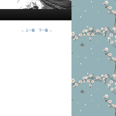
文
←
上一篇
下一篇
→
章
导
航