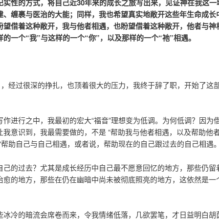
纪实性的方式，将自己近30年来的成长之旅写出来，见证神在我这一
建、缠裹与医治的大能；同样，我也希望真实地敞开这些年生命成长
盼望借着这种敞开，我与他者相遇，也盼望借着这种敞开，他者与神
样的一个“我”与这样的一个“你”，以及那样的一个“祂”相遇。
年4月，经过很深的挣扎，也顶着很大的压力，我终于辞了职，开始了这
写作进行之中，我最初的宏大“福音”理想变为低调。为何低调？因为
让我意识到，我最需要做的，不是 “帮助我与他者相遇，以及帮助他
是“帮助自己与自己相遇，或者说，帮助现在的自己跟过去的自己相遇。
自己的过去？尤其是成长经历中自己最不愿意回忆的地方，那些仍留
治愈的地方，那些在仍在幽暗中尚未被彻底照亮的地方，这依然是一
些冰冷的暗流会席卷而来，令我情绪低落，几欲罢笔，才日益明白胡