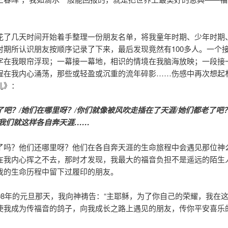
花了几天时间开始着手整理一份朋友名单，将我童年时期、少年时期
时期所认识朋友按顺序记录了下来，最后发现竟然有100多人。一个
字在我眼帘浮现；一幕接一幕地，相识的情境在我脑海放映；一段接
程在我内心涌荡，那些或轻盈或沉重的流年碎影……伤感中再次想起
儿》：
了吧？/她们在哪里呀？/你们就像被风吹走插在了天涯/她们都老了吧？
/我们就这样各自奔天涯……
了吗？他们还哪里呀？他们在各自奔天涯的生命旅程中会遇见那位神
在我内心挥之不去，那时才发现，我最大的福音负担不是遥远的陌生
我的生命历程中留下过履印的朋友。
008年的元旦那天，我向神祷告：“主耶稣，为了你自己的荣耀，我在
使我成为传福音的鸽子，向我成长之路上遇见的朋友，传你平安喜乐的