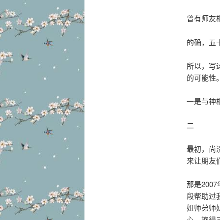
曾有师友
的确，五
所以，写
的可能性
一是与神
二
最初，尚
来让朋友
那是20
段帮助过
姐师弟师
心，抱得