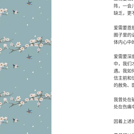
阵，一会
缺乏，更
爱需要恩
圈子里的
体内心中
爱需要深
中，我们
遇。我如
信主前和
的赦免、
我曾处在
处在伤痛
因着上述