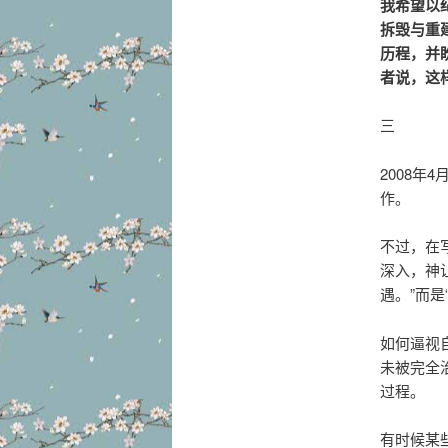
我希望以
拆毁与重
历程，并
者说，这
三
2008
作。
不过，在
深入，神
遇。”而
如何逼视
未被完全
过程。
有时候某