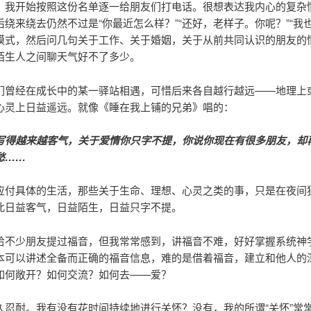
，我开始按照这份名单逐一给朋友们打电话。很想表达我内心的复杂
绕来绕去仍然不过是“你最近怎么样？”“还好，老样子。你呢？”“我也
模式，然后问几句关于工作、关于婚姻，关于从前共同认识的朋友的
陌生人之间聊天气好不了多少。
们曾经在成长中的某一驿站相遇，可惜后来各自越行越远——地理上
心灵上日益遥远。就像《睡在我上铺的兄弟》唱的：
写得越来越客气，关于爱情你只字不提，你说你现在有很多朋友，却
愁……
应付具体的生活，那些关于生命、理想、心灵之类的事，只是在夜间
此日益客气，日益陌生，日益只字不提。
给不少朋友提过福音，但我常常感到，讲福音不难，好好掌握系统神
本可以讲述全备而正确的福音信息，难的是借着福音，建立和他人的
如何敞开？如何交流？如何去——爱？
久忍耐。我有没有花时间持续地进行关怀？没有，我的所谓“关怀”常