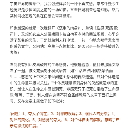
宇宙世界的省察中，我会强烈体验到一种不真实感，常常怀疑今生
经历只是永恒国度之前的一场幻影，甚至怀疑利未也是幻影。然后
某种消极悲观的此在伤感会常常袭来。
印象最深的就是一次我翻开《沉重的肉身》，重读《性感 死感 歌
声》，又想起女主人公薇娥丽卡独自抱着老树的哭泣场景，心里充
满了某名的悲伤，于是就给利未打电话，一句一句地念那些悲哀而
伤感的文字，又问他：今生与永恒相比，是否只是一场等待被赎的
客旅？
看到我有如此支离破碎的生命感觉，他很是着急，便找来那篇文章
看了一遍，该文充满刘小枫式语言：如“生活世界因偶然聚合而
生……慈悲的上帝不会来过问这个身体的偶然遭遇，只对个体遭遇
中的生命意味报以关注。”“个体灵魂意识到身体的欠然就是罪的意
识，最让人在生命之中感觉到死，罪感无异于把死亡带给了生命感
觉”等等，于是，利未便在这些不符合圣经教导的文章下面打上问
号，又在文章末尾做了如下批注：
“
问题：1、夸大了偶在；2、对罪的误解；3、现代人的分裂；4、
对死的美化；5、对感觉的夸大；6、对个体自由的解放，忽略了启
示与律法的纬度。”