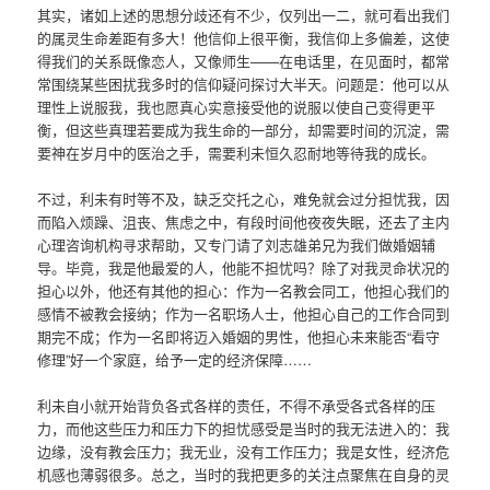
其实，诸如上述的思想分歧还有不少，仅列出一二，就可看出我们
的属灵生命差距有多大！他信仰上很平衡，我信仰上多偏差，这使
得我们的关系既像恋人，又像师生——在电话里，在见面时，都常
常围绕某些困扰我多时的信仰疑问探讨大半天。问题是：他可以从
理性上说服我，我也愿真心实意接受他的说服以使自己变得更平
衡，但这些真理若要成为我生命的一部分，却需要时间的沉淀，需
要神在岁月中的医治之手，需要利未恒久忍耐地等待我的成长。
不过，利未有时等不及，缺乏交托之心，难免就会过分担忧我，因
而陷入烦躁、沮丧、焦虑之中，有段时间他夜夜失眠，还去了主内
心理咨询机构寻求帮助，又专门请了刘志雄弟兄为我们做婚姻辅
导。毕竟，我是他最爱的人，他能不担忧吗？除了对我灵命状况的
担心以外，他还有其他的担心：作为一名教会同工，他担心我们的
感情不被教会接纳；作为一名职场人士，他担心自己的工作合同到
期完不成；作为一名即将迈入婚姻的男性，他担心未来能否“看守
修理”好一个家庭，给予一定的经济保障……
利未自小就开始背负各式各样的责任，不得不承受各式各样的压
力，而他这些压力和压力下的担忧感受是当时的我无法进入的：我
边缘，没有教会压力；我无业，没有工作压力；我是女性，经济危
机感也薄弱很多。总之，当时的我把更多的关注点聚焦在自身的灵