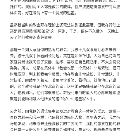
方面也鼓励他继续向前”。所以他认为，我们的恋爱是教会用祷告
托住的。我们两个人都是教会的肢体，就应该把这份恋爱带到众肢
体面前，好在爱情上有一个属灵的遮盖。
虽然我当时的教会观在理论上还无法达到如此高度，但我在行动上
还是愿意遵循“顺服弟兄”这一原则，于是，便在不久后的一天晚上
去了他们教会的查经聚会。
那是一个如大家庭似的热闹的教会，我被十几双眼睛盯着看来看
去，被十几双手拉着问长问短，实在是如坐针毡。因为自己特殊的
家庭背景让我习惯了安静、边缘、喜欢把自己藏起来，不太会说说
笑笑。所以，总是在集体中（教会也是一个集体）非常紧张，但同
时我发现，利未和我完全相反，他在教会非常放松，非常活跃，非
常快乐，眼睛里闪着光，嘴角里含着笑，看得出，就像他自己说
的，这个教会就是他在北京的家，这些弟兄姊妹就是他在北京的家
人；也看到出，他们都很爱他。难怪利未当时最大的心愿就是希望
就是我能顺利融入他所爱的这个家中和这些家人中。
去之前，因我俩的通信集中谈及过对教会这一体制的反思，故我一
直以为利未和我一样，也是教会边缘化人物，直到去之后，我才惊
讶地发现，利未原来还是该教会的主要同工！我们的恋爱在他的教
会还是一大新闻呢！原来该教会姊妹多，弟兄少，积极参与服侍的