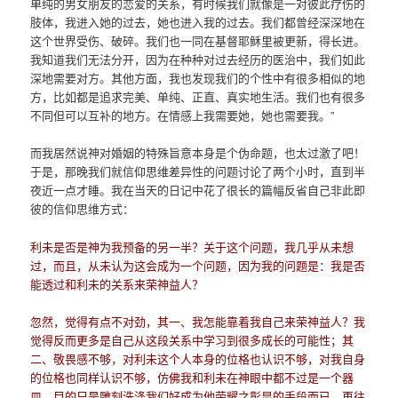
单纯的男女朋友的恋爱的关系，有时候我们就像是一对彼此疗伤的
肢体，我进入她的过去，她也进入我的过去。我们都曾经深深地在
这个世界受伤、破碎。我们也一同在基督耶稣里被更新，得长进。
我知道我们无法分开，因为在种种对过去经历的医治中，我们如此
深地需要对方。其他方面，我也发现我们的个性中有很多相似的地
方，比如都是追求完美、单纯、正直、真实地生活。我们也有很多
不同但可以互补的地方。在情感上我需要她，她也需要我。”
而我居然说神对婚姻的特殊旨意本身是个伪命题，也太过激了吧！
于是，那晚我们就信仰思维差异性的问题讨论了两个小时，直到半
夜近一点才睡。我在当天的日记中花了很长的篇幅反省自己非此即
彼的信仰思维方式：
利未是否是神为我预备的另一半？关于这个问题，我几乎从未想
过，而且，从未认为这会成为一个问题，因为我的问题是：我是否
能透过和利未的关系来荣神益人？
忽然，觉得有点不对劲，其一、我怎能靠着我自己来荣神益人？我
觉得反而更多是自己从这段关系中学习到很多成长的可能性；其
二、敬畏感不够，对利未这个人本身的位格也认识不够，对我自身
的位格也同样认识不够，仿佛我和利未在神眼中都不过是一个器
皿，目的只是雕刻洗涤我们好成为他荣耀之彰显的手段而已。再往