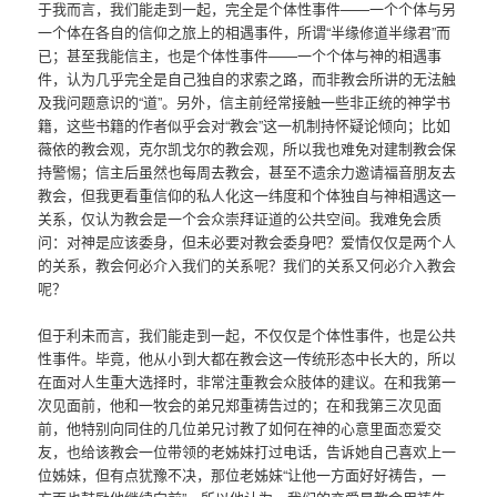
于我而言，我们能走到一起，完全是个体性事件——一个个体与另
一个体在各自的信仰之旅上的相遇事件，所谓“半缘修道半缘君”而
已；甚至我能信主，也是个体性事件——一个个体与神的相遇事
件，认为几乎完全是自己独自的求索之路，而非教会所讲的无法触
及我问题意识的“道”。另外，信主前经常接触一些非正统的神学书
籍，这些书籍的作者似乎会对“教会”这一机制持怀疑论倾向；比如
薇依的教会观，克尔凯戈尔的教会观，所以我也难免对建制教会保
持警惕；信主后虽然也每周去教会，甚至不遗余力邀请福音朋友去
教会，但我更看重信仰的私人化这一纬度和个体独自与神相遇这一
关系，仅认为教会是一个会众崇拜证道的公共空间。我难免会质
问：对神是应该委身，但未必要对教会委身吧？爱情仅仅是两个人
的关系，教会何必介入我们的关系呢？我们的关系又何必介入教会
呢？
但于利未而言，我们能走到一起，不仅仅是个体性事件，也是公共
性事件。毕竟，他从小到大都在教会这一传统形态中长大的，所以
在面对人生重大选择时，非常注重教会众肢体的建议。在和我第一
次见面前，他和一牧会的弟兄郑重祷告过的；在和我第三次见面
前，他特别向同住的几位弟兄讨教了如何在神的心意里面恋爱交
友，也给该教会一位带领的老姊妹打过电话，告诉她自己喜欢上一
位姊妹，但有点犹豫不决，那位老姊妹“让他一方面好好祷告，一