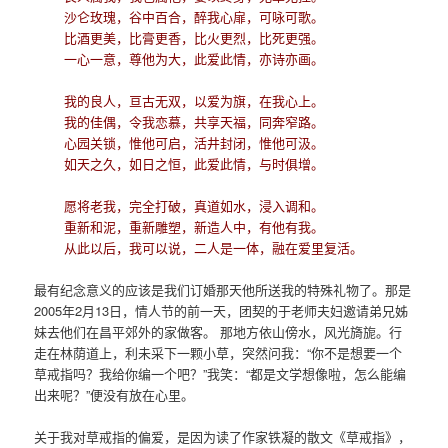
沙仑玫瑰，谷中百合，醉我心扉，可咏可歌。
比酒更美，比膏更香，比火更烈，比死更强。
一心一意，尊他为大，此爱此情，亦诗亦画。
我的良人，亘古无双，以爱为旗，在我心上。
我的佳偶，令我恋慕，共享天福，同奔窄路。
心园关锁，惟他可启，活井封闭，惟他可汲。
如天之久，如日之恒，此爱此情，与时俱增。
愿将老我，完全打破，真道如水，浸入调和。
重新和泥，重新雕塑，新造人中，有他有我。
从此以后，我可以说，二人是一体，融在爱里复活。
最有纪念意义的应该是我们订婚那天他所送我的特殊礼物了。那是
2005年2月13日，情人节的前一天，团契的于老师夫妇邀请弟兄姊
妹去他们在昌平郊外的家做客。 那地方依山傍水，风光旖旎。行
走在林荫道上，利未采下一颗小草，突然问我：“你不是想要一个
草戒指吗？我给你编一个吧？”我笑：“都是文学想像啦，怎么能编
出来呢？”便没有放在心里。
关于我对草戒指的偏爱，是因为读了作家铁凝的散文《草戒指》，