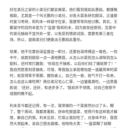
好在弟兄之家的小弟兄们都会做菜，他们看到我如此愚拙，都慷慨
相助，尤其是一个叫王鹏的小弟兄，对各大菜系研究颇深，正逢那
时复习考研，和利未一样留守在家，我便常常向他讨教。其实，王
鹏留守的目的本是为了“监督”我和利未，因为按圣经原则，恋爱中
的弟兄姊妹不宜共处一室，以免受到情欲试探，需要有第三者在
场，所以，迦南弟兄们便委派王鹏担此重任。
结果，他不仅要扮演监督这一职分，还要扮演师傅这一角色，一到
中午，就跑到厨房一点一滴地教我，从怎么炒菜到怎么调味到怎么
配料，还时常打趣我：“你现在不操练，以后你们结了婚就惨了！”
我自然愿意刻苦操练，可惜，等我独立承揽哪怕是一道最简单的菜
时，就变得笨手笨脚，摆到桌上，自己先一尝，就气不打一处来，
怎么会这么难吃啊？两位弟兄宅心仁厚，一边皱着眉吃，一边笑着
脸说：“还好，还好，有进步多了。”我却并不领情，对自己恨铁不
成钢的瞧不起。
利未至今都还记得，有一次，我常做的一个菜居然炒过了头，糊
了，整个席间，我都黑着脸，拼命吃那盘菜，觉得只有这样我才解
恨，解自己的恨。利未见状，忙阻止我别吃了，对身体不好，我竟
然大哭起来，说自己想去跳楼。他哈哈大笑：“一盘菜糊了就糊