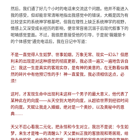
然后，我们通了好几个小时的电话来交流这个问题。他并不能进入
我的感受，但却能非常清晰地指出我感觉中的错误，大概是因为有
比较坚实的系统神学根基吧，但我在理性上缺乏系统神学的视野，
情感上又深受成长经历的影响，便非常容易沉溺于后现代叙事下的
呢喃感觉里面。不过，我很愿意接受他的引导，于是就“薇娥丽卡
的个体感觉”通完电话后，我在日记中写道：
不是一直觉得人生如梦、世事如烟，万象无常、现实一幻么？但愿
利未的出现是对这种感觉的彻底更新，我必须一遍又一遍地告诉自
己：我这一生是真实的客观实存，是有神的美意的，在无数看似偶
然的碎片中有他预订性的手！神一直爱我，我必须相信这点，必
须！
这时，才发现生命中出现利未这样一个男子的最大意义，他代表了
某种此在的向度——从天空到大地的向度，从超验世界到经验时间
的向度。天赋让我走入婚姻，绝对是一个奥妙，以及奥秘中的恩
典……
天父不忍心看我二元化，把永恒和今生对立，我岂不是说：今生如
梦，来生才是唯一的清醒么？天父要纠正我的客旅观和寄居观，给
我永世的家，也给我今生的家。可触可感的家庭幸福和跟信靠神的