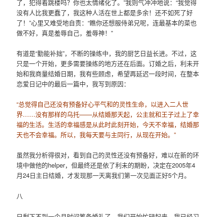
了，犯得着跳楼吗？你也太情绪化了。”我则气冲冲地说：“我觉得
没有人比我更蠢了，我这种人活在世上都是多余！还不如死了好
了！”心里又难受地自责：“瞧你还想服侍弟兄呢，连最基本的菜也
做不好，真是羞辱自己，羞辱神！”
有道是“勤能补拙”，不断的操练中，我的厨艺日益长进。不过，这
只是一个开始，更多需要操练的地方还在后面。订婚之后，利未开
始和我商量结婚日期，我有些顾虑，希望再延迟一段时间，在整本
恋爱日记中的最后一篇中，我写到原因：
“总觉得自己还没有预备好心平气和的灵性生命，以进入二人世
界……没有那样的乌托——从结婚那天起，公主就和王子过上了幸
福的生活。生活的幸福感是从此时此刻开始，今天不幸福，结婚那
天也不会幸福。所以，我每天要与主同行，从现在开始。”
虽然我分析得很对，看到自己的灵性还没有预备好，难以在新的环
境中做他的helper，但最终还是依了利未的期盼，决定在2005年4
月24日主日结婚，才发现那一天离我们第一次见面正好5个月。
八
只剩下不到一个月时间筹备婚礼了，我们开始忙碌起来。我已经习