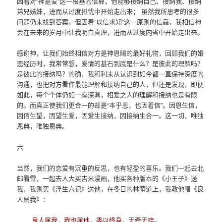
因着对“神是爱”这一根基的信靠，他能够接纳自己、接纳我、接纳
弟兄姊妹，进而从过度担忧中开始走出来； 虽然我所思考的很多
问题仍未找到答案，但因着“以信求知”这一原则的信靠，我相信神
会在未来的岁月中让我明白真理，进而从过度内省中开始走出来。
感谢神，让我们始终相信对方是神恩赐的最好礼物，回顾我们的婚
恋经历时，我常常想，爱情的基石到底是什么？是彼此的理解吗？
是彼此的接纳吗？的确，我和利未从认识到如今都一直保持深度的
沟通，也把对方看作最能理解和接纳自己的人，但还是发现，即便
如此，每个个体仍如一座深渊，相爱之人的理解和接纳也是有限
的。而真正使我们更合一的却是“本乎恩，也因着信”。因恩生信，
因信生望，因望生爱，因爱生接纳，因接纳生合一。这一切，唯独
恩典，唯独恩典。
六
当然，我们的恋爱有沉重的反思，也有轻盈的喜乐。我们一起去北
邮看雪，一起去人大买吉米漫画，他买各种版本的《小王子》送
我，我则买《浮生六记》送他，在冬日的林荫道上，我教他唱《良
人属我》：
良人属我，我也属他，委以终身，无牵无挂。