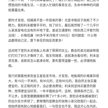
惯悠闲的书斋生活，一旦进入忙碌的事务生活，生命中种种的问题
就暴露出来。
那时才发现，结婚真不是一件容易的事！光是寻租房子就耗了不少
精力。我和利未都傻乎乎的，找了好久，最后居然租了一个几乎什
么家具家电也没有的半地下室。虽说交通便利（地处西三环紫竹院
沿线）、价格低廉（80多平米月租才1200元）但问题是：什么物
品都得自己买，算下来花的钱反而更多！
这间地下室的水泥地板上布满了厚厚的灰尘。教会的弟兄姐妹帮我
们打扫了好久才像样了点，我生性随意，说就凑合着住吧；利未追
求完美，说新房怎么能凑合呢，要布置得温馨一些，必须铺地板
阁。
我只好跟着他来到金五星批发市场，才发现，地板阁的价格差异很
大，有10元一平米的，有30元的，还有50元的。我自然主张买最
便宜的，反正租的房子，没必要浪费钱；利未则坚持买最贵的那
种，觉得便宜没好货，一年半载就会坏。这样，我俩各抒己见，互
不让步。在那里磨磨蹭蹭折腾了2个多小时，那些店老板都被我们
的出尔反尔弄烦了；更惭愧的是教会的张辉小弟兄陪我们一起去，
他始终很有耐心地跟着我们，一句怨言也不发，我这才心生内疚，