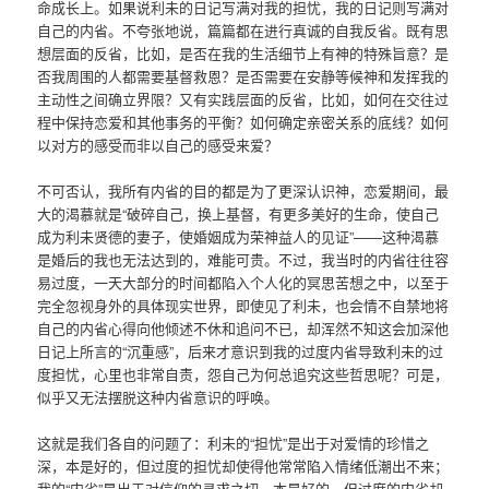
命成长上。如果说利未的日记写满对我的担忧，我的日记则写满对
自己的内省。不夸张地说，篇篇都在进行真诚的自我反省。既有思
想层面的反省，比如，是否在我的生活细节上有神的特殊旨意？是
否我周围的人都需要基督救恩？是否需要在安静等候神和发挥我的
主动性之间确立界限？又有实践层面的反省，比如，如何在交往过
程中保持恋爱和其他事务的平衡？如何确定亲密关系的底线？如何
以对方的感受而非以自己的感受来爱？
不可否认，我所有内省的目的都是为了更深认识神，恋爱期间，最
大的渴慕就是“破碎自己，换上基督，有更多美好的生命，使自己
成为利未贤德的妻子，使婚姻成为荣神益人的见证”——这种渴慕
是婚后的我也无法达到的，难能可贵。不过，我当时的内省往往容
易过度，一天大部分的时间都陷入个人化的冥思苦想之中，以至于
完全忽视身外的具体现实世界，即使见了利未，也会情不自禁地将
自己的内省心得向他倾述不休和追问不已，却浑然不知这会加深他
日记上所言的“沉重感”，后来才意识到我的过度内省导致利未的过
度担忧，心里也非常自责，怨自己为何总追究这些哲思呢？可是，
似乎又无法摆脱这种内省意识的呼唤。
这就是我们各自的问题了：利未的“担忧”是出于对爱情的珍惜之
深，本是好的，但过度的担忧却使得他常常陷入情绪低潮出不来；
我的“内省”是出于对信仰的寻求之切，本是好的，但过度的内省却