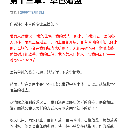
第十三章：草色婚盟
发表于
2009年8月13日
作者注：本章的隐含主旨如下：
我良人对我说：”我的佳偶，我的美人！起来，与我同去！因为冬
天已往，雨水止住过去了。地上百花开放、百鸟鸣叫的时候已经来
到，斑鸠的声音在我们境内也听见了，无花果树的果子渐渐成熟，
葡萄树开花放香。我的佳偶，我的美人！起来，与我同去！”——
雅歌2章10-13节
因着单纯的委身心愿，她与他订下这份情缘。
然而，毕竟是两个完全不同成长世界中的个体，却要走进彼此25年
陌生的过去。
从情缘之始到婚盟之日，我们还需要经历怎样的碰撞、磨合和医
治？而祂又会以怎样的方式来带领这两个幼小的孩子？
冬天已往，雨水已止，百花开放，百鸟鸣叫，石榴放蕊，葡萄放香
的时候，他是否会如她所愿，将一棵小草绕在她指间，作为婚戒，