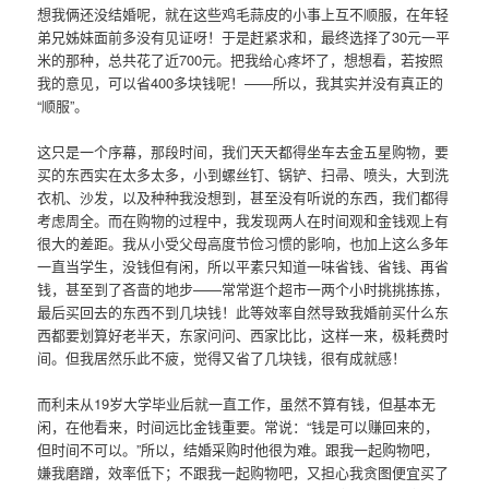
想我俩还没结婚呢，就在这些鸡毛蒜皮的小事上互不顺服，在年轻
弟兄姊妹面前多没有见证呀！于是赶紧求和，最终选择了30元一平
米的那种，总共花了近700元。把我给心疼坏了，想想看，若按照
我的意见，可以省400多块钱呢！——所以，我其实并没有真正的
“顺服”。
这只是一个序幕，那段时间，我们天天都得坐车去金五星购物，要
买的东西实在太多太多，小到螺丝钉、锅铲、扫帚、喷头，大到洗
衣机、沙发，以及种种我没想到，甚至没有听说的东西，我们都得
考虑周全。而在购物的过程中，我发现两人在时间观和金钱观上有
很大的差距。我从小受父母高度节俭习惯的影响，也加上这么多年
一直当学生，没钱但有闲，所以平素只知道一味省钱、省钱、再省
钱，甚至到了吝啬的地步——常常逛个超市一两个小时挑挑拣拣，
最后买回去的东西不到几块钱！此等效率自然导致我婚前买什么东
西都要划算好老半天，东家问问、西家比比，这样一来，极耗费时
间。但我居然乐此不疲，觉得又省了几块钱，很有成就感！
而利未从19岁大学毕业后就一直工作，虽然不算有钱，但基本无
闲，在他看来，时间远比金钱重要。常说：“钱是可以赚回来的，
但时间不可以。”所以，结婚采购时他很为难。跟我一起购物吧，
嫌我磨蹭，效率低下；不跟我一起购物吧，又担心我贪图便宜买了