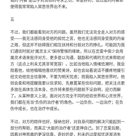
使得我常常陷入冥思世界出不来。
五
不过，我们都能看到对方的问题。虽然我们无法完全走入对方的感
受——我无法感同身受他的担忧之苦，他也无法感同身受我的内省
之艰，但这并不妨碍我们相互扶持和分担对方的挣扎。可能因为我
们通信时就对“属灵主义”保持警惕的缘故，所以在恋爱中很少会用
属灵术语来批评对方，更多是以沟通、鼓励和代祷的方式来帮助对
方（这点上利未尤其非常宽容）。比如当他陷入情绪低潮时，我会
陪着他，给他唱唱他喜欢的赞美诗，却也会站着说话不腰疼地援引
经文劝他完全信靠神，不要为明天忧虑；而我陷入冥思世界时，他
则会柔和地提醒我要以信求知，先悬置某些信仰问题，把关注点更
多放在具体生活本身，也许将来那些问题就不证自明，迎刃而解
了。从某种意义上说，面对对方完全不同的经验世界和心灵世界，
我们都在充当“负伤的治疗者”的角色。一边负伤，一边治疗；在负
伤中成长，也在治疗中成长。
不过，对方的陪伴也好，接纳也好，对自身问题的解决只能起到一
部分的帮助，而真正“大能的治疗者”还是神自己。到了恋爱后期，
因着对神恩典的更深信靠，奇妙的是，利未的过度担忧逐渐消失