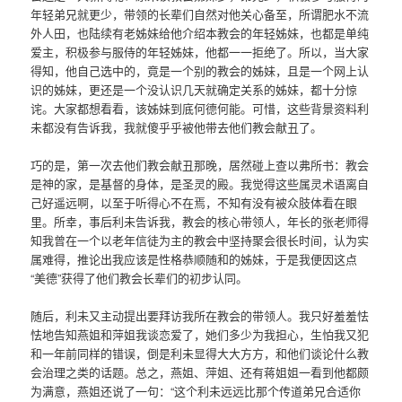
年轻弟兄就更少，带领的长辈们自然对他关心备至，所谓肥水不流
外人田，也陆续有老姊妹给他介绍本教会的年轻姊妹，也都是单纯
爱主，积极参与服侍的年轻姊妹，他都一一拒绝了。所以，当大家
得知，他自己选中的，竟是一个别的教会的姊妹，且是一个网上认
识的姊妹，更还是一个没认识几天就确定关系的姊妹，都十分惊
诧。大家都想看看，该姊妹到底何德何能。可惜，这些背景资料利
未都没有告诉我，我就傻乎乎被他带去他们教会献丑了。
巧的是，第一次去他们教会献丑那晚，居然碰上查以弗所书：教会
是神的家，是基督的身体，是圣灵的殿。我觉得这些属灵术语离自
己好遥远啊，以至于听得心不在焉，不知有没有被众肢体看在眼
里。所幸，事后利未告诉我，教会的核心带领人，年长的张老师得
知我曾在一个以老年信徒为主的教会中坚持聚会很长时间，认为实
属难得，推论出我应该是性格恭顺随和的姊妹，于是我便因这点
“美德”获得了他们教会长辈们的初步认同。
随后，利未又主动提出要拜访我所在教会的带领人。我只好羞羞怯
怯地告知燕姐和萍姐我谈恋爱了，她们多少为我担心，生怕我又犯
和一年前同样的错误，倒是利未显得大大方方，和他们谈论什么教
会治理之类的话题。总之，燕姐、萍姐、还有蒋姐姐一看到他都颇
为满意，燕姐还说了一句：“这个利未远远比那个传道弟兄合适你