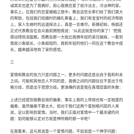
诫其实也是为了我俩好，担心我俩恋爱了就冷淡主，冷淡神的家。
事实上，在我们的恋爱婚姻之旅中，教会这些长辈们给了我们莫大
的帮助，包括我们结婚时的婚礼筹备上，我们有宝宝时的经济帮助
上，家人生病时的远道探访上，真是一言难尽。新婚初始，杨姐还
正式代表教会在会众面前拥抱我说：“从此这就是你的家了！”把我
感动得热泪盈眶。而教会那一大批比我俩年轻的弟兄姊妹，一看到
我就小鱼姐长、小鱼姐短的，我和年轻的他们一同在这个教会中成
长，越来越深地有了家的感觉。
三
爱情和教会的张力只是问题之一，更多的问题还是出自于我和利未
之间。可能和其他恋人不同的是，我俩之间的问题往往不是出于性
格分歧，而是出于思想分歧。更准确的说是我在真理层面的失衡：
上述已经提到我教会观的偏差，事实上我的上帝观也有一定程度的
偏差，虽然偏差不算太大，但对于我们这两个爱刨根问底的人来
说，足以影响到爱情。当时，我们正面对爱情中一个最关键的问
题：如何能够认定对方就是神所赐的那一半呢？
在我看来，这与其说是一个爱情问题，不如说是一个神学问题：