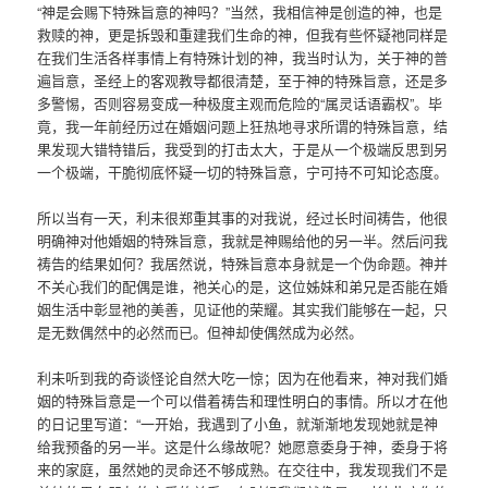
“神是会赐下特殊旨意的神吗？”当然，我相信神是创造的神，也是
救赎的神，更是拆毁和重建我们生命的神，但我有些怀疑祂同样是
在我们生活各样事情上有特殊计划的神，我当时认为，关于神的普
遍旨意，圣经上的客观教导都很清楚，至于神的特殊旨意，还是多
多警惕，否则容易变成一种极度主观而危险的“属灵话语霸权”。毕
竟，我一年前经历过在婚姻问题上狂热地寻求所谓的特殊旨意，结
果发现大错特错后，我受到的打击太大，于是从一个极端反思到另
一个极端，干脆彻底怀疑一切的特殊旨意，宁可持不可知论态度。
所以当有一天，利未很郑重其事的对我说，经过长时间祷告，他很
明确神对他婚姻的特殊旨意，我就是神赐给他的另一半。然后问我
祷告的结果如何？我居然说，特殊旨意本身就是一个伪命题。神并
不关心我们的配偶是谁，祂关心的是，这位姊妹和弟兄是否能在婚
姻生活中彰显祂的美善，见证他的荣耀。其实我们能够在一起，只
是无数偶然中的必然而已。但神却使偶然成为必然。
利未听到我的奇谈怪论自然大吃一惊；因为在他看来，神对我们婚
姻的特殊旨意是一个可以借着祷告和理性明白的事情。所以才在他
的日记里写道：“一开始，我遇到了小鱼，就渐渐地发现她就是神
给我预备的另一半。这是什么缘故呢？她愿意委身于神，委身于将
来的家庭，虽然她的灵命还不够成熟。在交往中，我发现我们不是