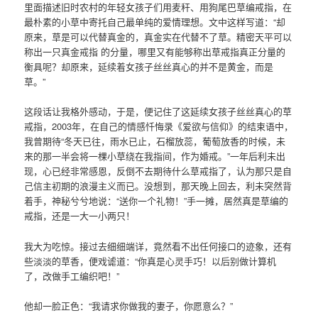
里面描述旧时农村的年轻女孩子们用麦秆、用狗尾巴草编戒指，在
最朴素的小草中寄托自己最单纯的爱情理想。文中这样写道：“却
原来，草是可以代替真金的，真金实在代替不了草。精密天平可以
称出一只真金戒指 的分量，哪里又有能够称出草戒指真正分量的
衡具呢？却原来，延续着女孩子丝丝真心的并不是黄金，而是
草。”
这段话让我格外感动，于是，便记住了这延续女孩子丝丝真心的草
戒指，2003年，在自己的情感忏悔录《爱欲与信仰》的结束语中，
我曾期待“冬天已往，雨水已止，石榴放蕊，葡萄放香的时候，未
来的那一半会将一棵小草绕在我指间，作为婚戒。”一年后利未出
现，心已经非常感恩，反倒不去期待什么草戒指了，认为那只是自
己信主初期的浪漫主义而已。没想到，那天晚上回去，利未突然背
着手，神秘兮兮地说：“送你一个礼物！”手一摊，居然真是草编的
戒指，还是一大一小两只！
我大为吃惊。接过去细细端详，竟然看不出任何接口的迹象，还有
些淡淡的草香，便戏谑道：“你真是心灵手巧！以后别做计算机
了，改做手工编织吧！”
他却一脸正色：“我请求你做我的妻子，你愿意么？”