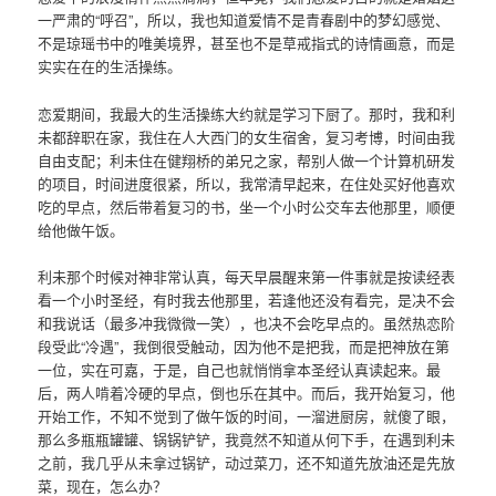
一严肃的“呼召”，所以，我也知道爱情不是青春剧中的梦幻感觉、
不是琼瑶书中的唯美境界，甚至也不是草戒指式的诗情画意，而是
实实在在的生活操练。
恋爱期间，我最大的生活操练大约就是学习下厨了。那时，我和利
未都辞职在家，我住在人大西门的女生宿舍，复习考博，时间由我
自由支配；利未住在健翔桥的弟兄之家，帮别人做一个计算机研发
的项目，时间进度很紧，所以，我常清早起来，在住处买好他喜欢
吃的早点，然后带着复习的书，坐一个小时公交车去他那里，顺便
给他做午饭。
利未那个时候对神非常认真，每天早晨醒来第一件事就是按读经表
看一个小时圣经，有时我去他那里，若逢他还没有看完，是决不会
和我说话（最多冲我微微一笑），也决不会吃早点的。虽然热恋阶
段受此“冷遇”，我倒很受触动，因为他不是把我，而是把神放在第
一位，实在可嘉，于是，自己也就悄悄拿本圣经认真读起来。最
后，两人啃着冷硬的早点，倒也乐在其中。而后，我开始复习，他
开始工作，不知不觉到了做午饭的时间，一溜进厨房，就傻了眼，
那么多瓶瓶罐罐、锅锅铲铲，我竟然不知道从何下手，在遇到利未
之前，我几乎从未拿过锅铲，动过菜刀，还不知道先放油还是先放
菜，现在，怎么办？