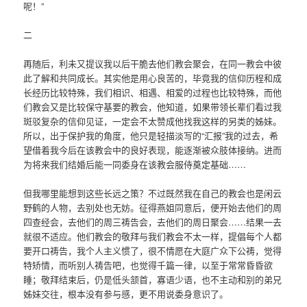
呢！”
二
再随后，利未又提议我以后干脆去他们教会聚会，在同一教会中彼
此了解和共同成长。其实他是用心良苦的，毕竟我的信仰历程和成
长经历比较特殊，我们相识、相遇、相爱的过程也比较特殊，而他
们教会又是比较保守基要的教会，他知道，如果带领长辈们看过我
斑驳复杂的信仰见证，一定会不太赞成他找我这样的另类的姊妹。
所以，出于保护我的角度，他只是轻描淡写的“汇报”我的过去，希
望借着我今后在该教会中的良好表现，能逐渐被众肢体接纳。进而
为将来我们结婚后能一同委身在该教会服侍奠定基础……
但我哪里能想到这些长远之策？不过既然我在自己的教会也是闲云
野鹤的人物，去别处也无妨。征得燕姐同意后，便开始去他们的周
四查经会，去他们的周三祷告会，去他们的周日聚会……结果一去
就很不适应。他们教会的敬拜与我们教会不太一样，提倡每个人都
要开口祷告，我个人主义惯了，很不情愿在大庭广众下公祷，觉得
特矫情，而听别人祷告吧，也觉得千篇一律，以至于常常昏昏欲
睡；敬拜结束后，仍是低头颔首，寡语少语，也不主动和别的弟兄
姊妹交往，根本没有参与感，更不用说委身意识了。