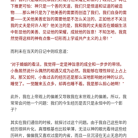
下推更可怕：神只是一个善的天道，我们只是悟道和证道的被造
物……那么神只是为了他美善的需要而创造了我们，我们自身的需
要——无关他美善宏旨的需要他是不怎么关注的，正如他才不关注
我的丈夫是何许人呢？他关注的是，我和我的丈夫能否在婚姻生活
中彰显他的美善、见证他的荣耀，成就他的旨意！不知怎地，我竟
然觉得这样的神有点像一切形而上学或共产主义的上帝！
”
而利未在当天的日记中则叹息道：
“对于婚姻的看法，我觉得一定是神旨意的成全和一步步的带领。
小鱼居然说什么偶然的相遇又成为必然。我能够在理性辩论上占上
风，那又如何，小鱼过去的经历还是那么深地影响她对神的认识。
睡觉了。一觉醒来五点多，却再也睡不着。我是那么担心她啊！”
此外，我在上帝观上的偏差又导致我在末世观上的偏差。所以，我
常常会问他一个问题：我们的今生经历是否只是永恒中的一个影
子？
其实在我们通信的时候，就探讨过这个问题。由于我自己这些年的
经历很碎片化，真理根基也比较单薄，无法以神的眼光看待这些经
历碎片，偏偏我又喜欢过度的内省，而且一旦沉浸在无止无息的内