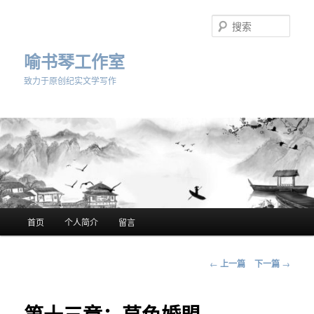
跳
至
搜
主
索
内
喻书琴工作室
容
致力于原创纪实文学写作
区
域
主
首页
个人简介
留言
页
文
←
上一篇
下一篇
→
章
导
航