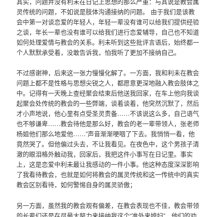
其实，问题并没有利未在日记上思想的那么严重：与其说是教会属
灵传统的问题，不如说是肢体沟通接纳的问题。 由于我们是该教
会中第一对谈恋爱的年轻人，年轻一辈没有谁可以给我们提供经验
之谈，年长一辈也没有谁可以给我们进行恋爱辅导，自己也不知道
如何处理爱情与教会的关系。利未听到这些批评言语后，始终都一
个人默默承受着，没敢告诉我，怕我听了更加不接纳自己。
不过感谢神，后来这一张力慢慢化解了。一方面，我和利未在教会
问题上都不是性格与思想尖锐之人，都愿意更深地融入教会肢体之
中。记得有一天晚上查经聚会结束后他送我回家，在车上他向我谈
起聚会处传统的教会的一些弊端，谈着谈着，他突然沉默了，然后
才小声地说，他心里有点受圣灵责备……不该说这么多，自己语气
也不够谦卑……教会待他是那么好，教会的老一辈带领人，张老师
杨姐他们那么地爱他……”声音渐渐哽咽了下去。我悄悄一看，他
竟然哭了。但他偏过头去，不让我看见。在夜色中，这个男孩子清
澈的眼泪格外触动我，回家后，我把这件小事写在日记里。事实
上，这是恋爱中利未最让我感动的一件小事。他这种态度深深影响
了我看待教会，也就是如何将教会的属灵传统和这一传统中的真实
教会区别看待，如何警惕自身的属灵骄傲；
另一方面，虽然我的教会观有偏差，在教会表现也不佳，教会带领
的长辈们还是在尽最大努力来接纳我这个“准外来媳妇”，他们的劝