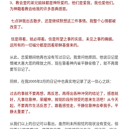
3、教会里的弟兄姐妹都是神所爱的，他们是爱我，我也爱他们。
为神藉着教会给我的许多恩典感恩。
七点钟我出去散步，还是继续默想这三件事情。我整个心情都被
改变了。
信是得着，就必得着。信是所望之事的实底，未见之事的确据。
这所有的一切福分都是因着耶稣基督来的。
从此，恋爱期间他再也没有写过日记。我曾问他原因，他说日记是
情绪大喜大悲的释放之所，现在靠着神内省平静安稳了，就不再需
要写日记了。
同样，在我2005年2月的日记中也真实地记录了这一信心之跃：
过去的事就不要再想，再反思，再得出各种冲突的结论了，感恩就
好，凡事信靠神，荣耀神，按现阶段所领受的恩来生活吧！从今天
起，不要再作生活反思了，跟着感觉走，平静信靠神会牵我手。平
静太重要了。
从我们以上的日记可以看出，虽然利未所担忧的现状没有变化，但