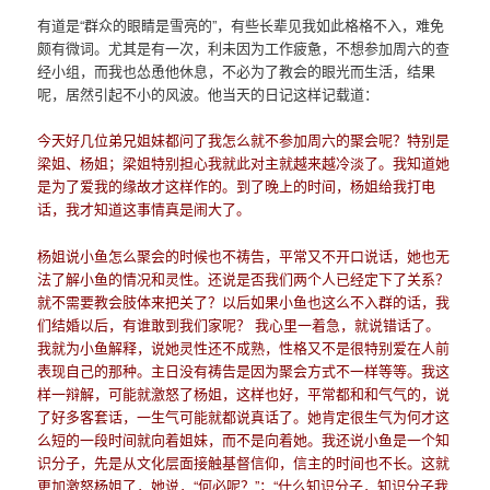
有道是“群众的眼睛是雪亮的”，有些长辈见我如此格格不入，难免
颇有微词。尤其是有一次，利未因为工作疲惫，不想参加周六的查
经小组，而我也怂恿他休息，不必为了教会的眼光而生活，结果
呢，居然引起不小的风波。他当天的日记这样记载道：
今天好几位弟兄姐妹都问了我怎么就不参加周六的聚会呢？特别是
梁姐、杨姐；梁姐特别担心我就此对主就越来越冷淡了。我知道她
是为了爱我的缘故才这样作的。到了晚上的时间，杨姐给我打电
话，我才知道这事情真是闹大了。
杨姐说小鱼怎么聚会的时候也不祷告，平常又不开口说话，她也无
法了解小鱼的情况和灵性。还说是否我们两个人已经定下了关系？
就不需要教会肢体来把关了？以后如果小鱼也这么不入群的话，我
们结婚以后，有谁敢到我们家呢？ 我心里一着急，就说错话了。
我就为小鱼解释，说她灵性还不成熟，性格又不是很特别爱在人前
表现自己的那种。主日没有祷告是因为聚会方式不一样等等。我这
样一辩解，可能就激怒了杨姐，这样也好，平常都和和气气的，说
了好多客套话，一生气可能就都说真话了。她肯定很生气为何才这
么短的一段时间就向着姐妹，而不是向着她。我还说小鱼是一个知
识分子，先是从文化层面接触基督信仰，信主的时间也不长。这就
更加激怒杨姐了，她说，“何必呢？”；“什么知识分子，知识分子我