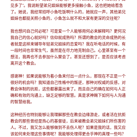
见多了”。我说盼望弟兄姐妹能够更多接触小鱼，这也把她给惹急
了。她说，我经常招呼小鱼吃饭啊什么的，她就应一声，其他弟兄
姐妹也都挺关照小鱼的，小鱼怎么就不和大家有更深的交往呢？
我也想问自己何必呢？可是爱一个人能够用何必来解释吗？更何况
我自己的信心就好吗？信仰就成熟吗？所谓的教会的灵命成熟的长
者就是这样来辅导年轻弟兄姐妹的恋爱吗？我在听电话的时候，有
一段时间也非常生气，虽然是在尽力地克制自己。心里甚至有一个
想法，我再也不去参加什么聚会了。甚至还想到了，是否应该考虑
离开这个教会。
感谢神！如果说能够为着小鱼来付出一点什么，那现在不正是一个
很好的机会吗？我知道自己性格中的叛逆，那种对权威的反感，对
教会体制的抗拒，这些都暴露出来了。而且自己的确在如何与人正
确和有效的沟通上，缺乏足够的智慧。真是求神赐下如何与人沟通
的智慧给我。
这种经历也特别能够让我理解那些在教会边缘游走，或者活在抗拒
教会的那些曾经是热心的基督徒，后来被教会弟兄姐妹们所伤害的
人。不过，我又怎么能够做到不去伤人呢？如果是我的话，我又应
该如何来处理这些事情呢？我能够处理得更合乎神的真理一些吗？