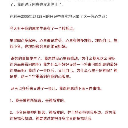
了，我的过度内省也逐渐停止了。
在利未2005年2月28日的日记中真实地记录了这一信心之跃：
今天对于我的属灵生命有了一个转折点。
早晨四点多起来，心里很是难受。心里有很多埋怨，埋怨自己，埋
怨小鱼，也埋怨教会里的弟兄姐妹。
奇妙的事情发生了。我忽然间心里有感动，为什么都从这么消极
的方面来看问题呢？我为什么不好好设想一下将来可能出现的最好
的局面呢？我想了一会以后，又问自己，为什么心里不信神呢？神
是爱，这三个字重新刻在我的心版里。
从五点多后来又睡了一会儿，我都在思想下面三件事情。
1、我是蒙神所拣选，是神所爱的。
2、小鱼是蒙神所拣选，神所爱的，并且特别带到我身边，成为我
的祝福和帮助。神要透过她把许多宝贵的祝福给我