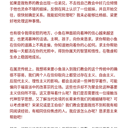
如果是我牧养的教会出现一位弟兄，不去找自己教会中好几位倾情
于他也灵命不错的姐妹，反倒在网上认识了一位姐妹，并且开始交
往，很快就确定关系。我能如何处理呢？我未必能够比杨姐、梁更
好地处理这种事情。
也有很令我得安慰的地方，小鱼在神面前向着神的信心越来越坚
定，也更渴慕神的话语。主啊，孩子，向你来恳求。求你帮助小鱼
在信仰的道路上不再走偏，你知道她向着你的心如何。求主你帮助
她每一天都活在你的光照中，得到你属天的智慧和悟性，在敬虔和
生命上稳固地成长。
在属灵传统上，我想将来要小鱼溶入到我们教会的这个传统中的确
很不容易，我们两个人在信仰取向上都受过存在主义、自由主义、
后现代主义、理性主义的影响。都会去阅读一些神哲学著作，可能
偏向于福音派中的改革宗的立场。这些也许却不为聚会处这种基要
主义信仰所不容。这又意味着什么呢？我们是否需要找一位接触当
代神哲学思想，又了解当代处境的长辈来作我们的婚姻辅导呢？可
以考虑谁呢？宋弟兄或是王伯伯？我们教会里面我找不到和我有相
同阅读经验，有相同信仰焦虑的人。我应该怎么办呢？恳求恩主来
帮助吧！