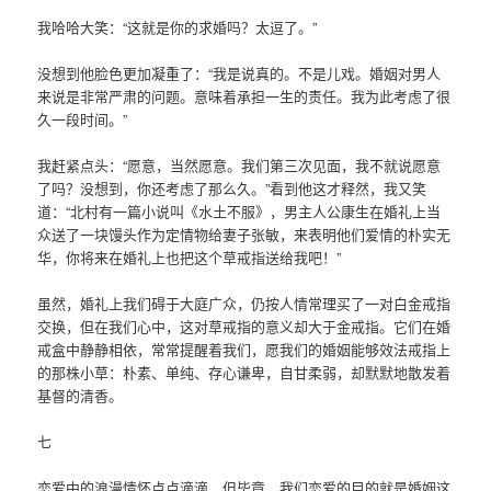
我哈哈大笑：“这就是你的求婚吗？太逗了。”
没想到他脸色更加凝重了：“我是说真的。不是儿戏。婚姻对男人
来说是非常严肃的问题。意味着承担一生的责任。我为此考虑了很
久一段时间。”
我赶紧点头：“愿意，当然愿意。我们第三次见面，我不就说愿意
了吗？没想到，你还考虑了那么久。”看到他这才释然，我又笑
道：“北村有一篇小说叫《水土不服》，男主人公康生在婚礼上当
众送了一块馒头作为定情物给妻子张敏，来表明他们爱情的朴实无
华，你将来在婚礼上也把这个草戒指送给我吧！”
虽然，婚礼上我们碍于大庭广众，仍按人情常理买了一对白金戒指
交换，但在我们心中，这对草戒指的意义却大于金戒指。它们在婚
戒盒中静静相依，常常提醒着我们，愿我们的婚姻能够效法戒指上
的那株小草：朴素、单纯、存心谦卑，自甘柔弱，却默默地散发着
基督的清香。
七
恋爱中的浪漫情怀点点滴滴，但毕竟，我们恋爱的目的就是婚姻这