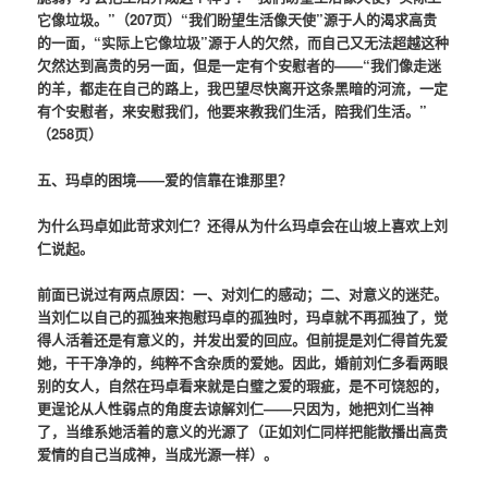
它像垃圾。”（207页）“我们盼望生活像天使”源于人的渴求高贵
的一面，“实际上它像垃圾”源于人的欠然，而自己又无法超越这种
欠然达到高贵的另一面，但是一定有个安慰者的——“我们像走迷
的羊，都走在自己的路上，我巴望尽快离开这条黑暗的河流，一定
有个安慰者，来安慰我们，他要来教我们生活，陪我们生活。”
（258页）
五、玛卓的困境——爱的信靠在谁那里？
为什么玛卓如此苛求刘仁？还得从为什么玛卓会在山坡上喜欢上刘
仁说起。
前面已说过有两点原因：一、对刘仁的感动；二、对意义的迷茫。
当刘仁以自己的孤独来抱慰玛卓的孤独时，玛卓就不再孤独了，觉
得人活着还是有意义的，并发出爱的回应。但前提是刘仁得首先爱
她，干干净净的，纯粹不含杂质的爱她。因此，婚前刘仁多看两眼
别的女人，自然在玛卓看来就是白璧之爱的瑕疵，是不可饶恕的，
更逞论从人性弱点的角度去谅解刘仁——只因为，她把刘仁当神
了，当维系她活着的意义的光源了（正如刘仁同样把能散播出高贵
爱情的自己当成神，当成光源一样）。