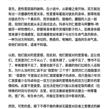
首先，是性爱层面的破碎。在小说中，从新婚之夜开始，双方就没
有过一次健康的性爱关系，性爱意味着面对彼此的身体，那得有面
对彼此作为一个真实的，而非抽象的，隐喻的，朦胧的人这一前
提，但他们彼此就从未正视过这点。玛卓与刘仁都是与阿蕾特–特
丽莎一样性情的人，即都将身体看作灵魂的影子的人，如果身体感
觉来源于灵魂感觉，但灵魂感觉却来源于与对方生命气息的契合，
一种为对方所知的，亲切的，熟悉的，呢喃的，温热的生命气息，
但他们却没有，或者不知道。
以前，他们面对的是爱感，而此刻，他们要面对的是爱者。这让他
们，尤其是刘仁力不从心了，仓皇失措了，山坡不见了，情书不见
了，审美意境不见了，爱感也就不见了，新婚的他们比陌生人还陌
生，为什么当时刘仁说不出“我爱你”三个字？显然刘仁已隐隐意识
到：“我爱你”不是指丈夫刘仁我爱着妻子玛卓你，而只是指少年刘
仁我爱着少女玛卓你这一双方已扮演的爱情角色和双方已默许的爱
情结构。此爱不是彼爱。这也决定他们只能以后者定型的模式（在
特殊的时间与空间内）去爱，却无法像前者那样去建立一种厚重
的，宽广的，有生命力的，并能在苦难生活中彰显的爱。
然而，可笑的是，眼下不得不做的事却无疑是对后者之爱模式的解