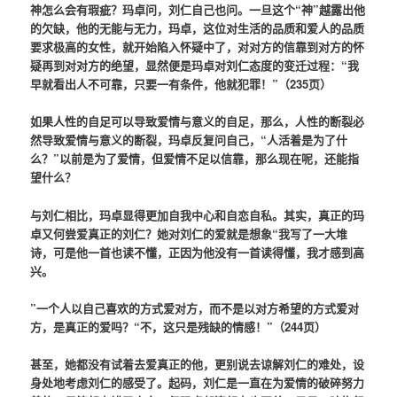
神怎么会有瑕疵？玛卓问，刘仁自己也问。一旦这个“神”越露出他
的欠缺，他的无能与无力，玛卓，这位对生活的品质和爱人的品质
要求极高的女性，就开始陷入怀疑中了，对对方的信靠到对方的怀
疑再到对对方的绝望，显然便是玛卓对刘仁态度的变迁过程：“我
早就看出人不可靠，只要一有条件，他就犯罪！”（235页）
如果人性的自足可以导致爱情与意义的自足，那么，人性的断裂必
然导致爱情与意义的断裂，玛卓反复问自己，“人活着是为了什
么？”以前是为了爱情，但爱情不足以信靠，那么现在呢，还能指
望什么？
与刘仁相比，玛卓显得更加自我中心和自恋自私。其实，真正的玛
卓又何尝爱真正的刘仁？她对刘仁的爱就是想象“我写了一大堆
诗，可是他一首也读不懂，正因为他没有一首读得懂，我才感到高
兴。
”一个人以自己喜欢的方式爱对方，而不是以对方希望的方式爱对
方，是真正的爱吗？“不，这只是残缺的情感！”（244页）
甚至，她都没有试着去爱真正的他，更别说去谅解刘仁的难处，设
身处地考虑刘仁的感受了。起码，刘仁是一直在为爱情的破碎努力