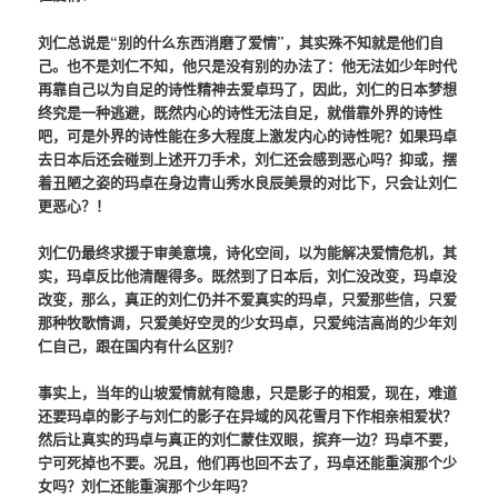
刘仁总说是“别的什么东西消磨了爱情”，其实殊不知就是他们自
己。也不是刘仁不知，他只是没有别的办法了：他无法如少年时代
再靠自己以为自足的诗性精神去爱卓玛了，因此，刘仁的日本梦想
终究是一种逃避，既然内心的诗性无法自足，就借靠外界的诗性
吧，可是外界的诗性能在多大程度上激发内心的诗性呢？如果玛卓
去日本后还会碰到上述开刀手术，刘仁还会感到恶心吗？抑或，摆
着丑陋之姿的玛卓在身边青山秀水良辰美景的对比下，只会让刘仁
更恶心？！
刘仁仍最终求援于审美意境，诗化空间，以为能解决爱情危机，其
实，玛卓反比他清醒得多。既然到了日本后，刘仁没改变，玛卓没
改变，那么，真正的刘仁仍并不爱真实的玛卓，只爱那些信，只爱
那种牧歌情调，只爱美好空灵的少女玛卓，只爱纯洁高尚的少年刘
仁自己，跟在国内有什么区别？
事实上，当年的山坡爱情就有隐患，只是影子的相爱，现在，难道
还要玛卓的影子与刘仁的影子在异域的风花雪月下作相亲相爱状？
然后让真实的玛卓与真正的刘仁蒙住双眼，摈弃一边？玛卓不要，
宁可死掉也不要。况且，他们再也回不去了，玛卓还能重演那个少
女吗？刘仁还能重演那个少年吗？