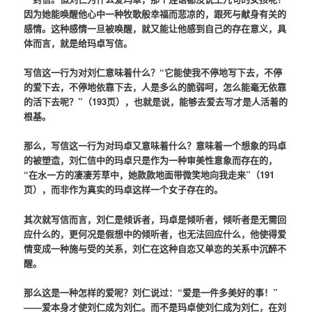
因为她能唤醒他心中一种牧歌般幸福而悲凉的，跟死与献身有关的
感情。这种感情一旦被唤醒，就又能让他感到自己的存在意义，具
体而言，就是给玛卓写信。
写信这一行为对刘仁意味着什么？“它能使我不停地写下去，不停
的爱下去，不停地依靠下去，人是多么的脆弱呵，怎么能毫无依靠
的活下去呢？”（193页），也就是说，能够去爱去写才是人活着的
根基。
那么，写信这一行为对玛卓又意味着什么？意味着一个想象的玛卓
的被塑造，刘仁信中的玛卓只是作为一种审美性意象而存在的，
“在水一方的凄凄芳草中，她款款地面带微笑地向我走来”（191
页），而非作为真实的玛卓这样一个女子存在的。
其次就写信而言，刘仁是倾诉者，玛卓是倾听者，倾听者是无需回
应什么的，更何况是假想中的倾听者，也无法回应什么，他使得爱
情变成一种施与受的关系，刘仁在这种自恋又单恋的关系中沉醉不
醒。
那么这是一种怎样的爱呢？刘仁说过：“爱是一件多美好的事！”
——爱本身才使刘仁成为刘仁。而不是玛卓使刘仁成为刘仁，在刘