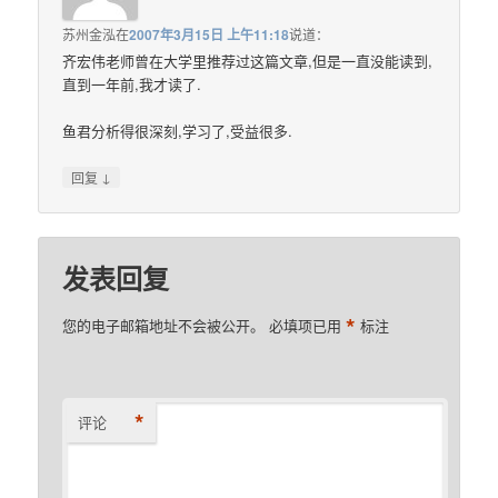
苏州金泓
在
2007年3月15日 上午11:18
说道：
齐宏伟老师曾在大学里推荐过这篇文章,但是一直没能读到,
直到一年前,我才读了.
鱼君分析得很深刻,学习了,受益很多.
↓
回复
发表回复
*
您的电子邮箱地址不会被公开。
必填项已用
标注
*
评论