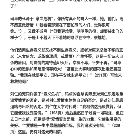
了！
玛卓的死源于“意义危机”，像所有真正的诗人一样，她，他们，既
不愿意做螃蟹（“我看着那些在下面忙碌的人们，觉得很可
笑。”），又做不成鸟（“但我更难受，明明重的很，却要装出飞的
样子”），于是上不着天下不着地的悬浮在空中，很尴尬。
他们追问生存意义却又找不到生存意义，或者对原来坚信不移的意
义（人文信念，或革命理想，或爱情）产生怀疑，这是一切诗人自
杀的原因。对爱情的期待值幻灭后，幸福不再，平安不再，“玛卓
心中的恐惧和黑暗是何等的大！”甚至比大学时的那次出走还要孤
独。“我现在就要平安，现在平安就永远平安！”（251页）可谁来
救救她呢？
刘仁的死同样源于“意义危机”，玛卓的自杀实际是对刘仁乐观地重
温爱情梦的否定，是对刘仁爱情主体性自足的否定，是对刘仁最后
退路与出路的否定。刘仁在大学时代说：“我相信这光虽微弱，但
它能使我找到爱情。”（193页）婚后虽然日子过得一塌糊涂，但在
去日本之前，还更觉得“爱情誓言是我一生的力量，它使生活变的
美好。”“爱情是一生中最超越的目标，我的追求没有错。”（228
页）这里，仍有对这光的相信。