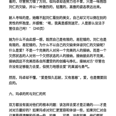
着的，尽管努力错了方向，但玛卓却连努力也不曾，只是一味抱怨
刘仁的欠缺，并以一种激烈的，轻蔑的，高傲的姿态表达出来。
耐人寻味的是，她瞧不起刘仁看别的美女，自己却又可以倒在别的
男性的怀抱里，并感慨：“唉，我真是感到迷茫，人是那么没法子
管住自己呵！”（245页）
她为什么不由此想一想，既然自己是有限的，易犯错的，刘仁也是
有限的，易犯错的，为什么不以自己的欠缺来体谅刘仁的欠缺呢？
什么是爱？不是一个完美的人对另一个完美的人的接纳，而是一个
欠然状态的人对另一个欠然状态的人的接纳，接纳彼此的不完美，
接纳因这不完美而各自所遭受的的创痛与挣扎，接纳对方“尽管也
许没有足够能力去爱，但努力地想去爱”的真诚与勇气。
然而，玛卓却不懂，“爱是恒久忍耐，又有恩慈”，爱，也是需要回
应的。
六、玛卓的死与刘仁的死
双方都没有面对他们的根本问题：该怎样去爱才是正确的——才是
对对方最好的？如果玛卓对刘仁更宽容和体谅一些，如果刘仁对自
己更看得清醒和低调一些，如果……可是，没有如果，他们都死