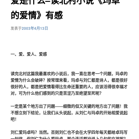
爱是什么–读北村小说《玛卓
的爱情》有感
发表于
2003年4月13日
一、爱、爱人、爱感
读完北村这篇我最喜欢的小说后，我一直在思考一个问题，玛卓的
爱情为什么会破碎？按常理来看，玛卓与刘仁都是诗人，都是很好
很好的人，都是把爱情看得比生命还重要的人，应该活得很幸福才
对，可为什么他们感到的只是苦涩乃至绝望至死呢？
一定是某个地方出了问题――细微的但又关键的地方出了问题！我
不想立刻下结论，让我们从头说起，从刘仁与玛卓的开始相爱说起
吧！
刘仁爱玛卓吗？当然。否则刘仁也不会在大学四年每天都给卓玛写
一封信。但刘仁为什么爱玛卓，那个连话都没说上几句的女孩呢？