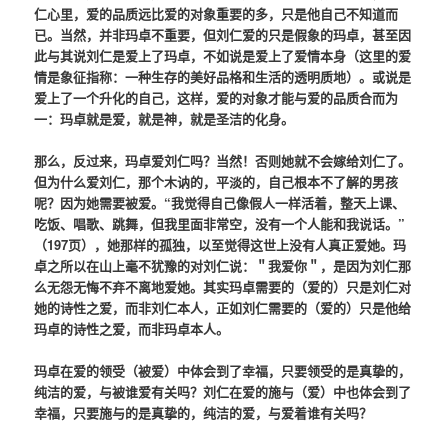
仁心里，爱的品质远比爱的对象重要的多，只是他自己不知道而
已。当然，并非玛卓不重要，但刘仁爱的只是假象的玛卓，甚至因
此与其说刘仁是爱上了玛卓，不如说是爱上了爱情本身（这里的爱
情是象征指称：一种生存的美好品格和生活的透明质地）。或说是
爱上了一个升化的自己，这样，爱的对象才能与爱的品质合而为
一：玛卓就是爱，就是神，就是圣洁的化身。
那么，反过来，玛卓爱刘仁吗？当然！否则她就不会嫁给刘仁了。
但为什么爱刘仁，那个木讷的，平淡的，自己根本不了解的男孩
呢？因为她需要被爱。“我觉得自己像假人一样活着，整天上课、
吃饭、唱歌、跳舞，但我里面非常空，没有一个人能和我说话。”
（197页），她那样的孤独，以至觉得这世上没有人真正爱她。玛
卓之所以在山上毫不犹豫的对刘仁说：＂我爱你＂，是因为刘仁那
么无怨无悔不弃不离地爱她。其实玛卓需要的（爱的）只是刘仁对
她的诗性之爱，而非刘仁本人，正如刘仁需要的（爱的）只是他给
玛卓的诗性之爱，而非玛卓本人。
玛卓在爱的领受（被爱）中体会到了幸福，只要领受的是真挚的，
纯洁的爱，与被谁爱有关吗？刘仁在爱的施与（爱）中也体会到了
幸福，只要施与的是真挚的，纯洁的爱，与爱着谁有关吗？