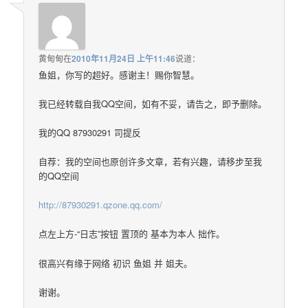
黄甸甸
在
2010年11月24日 上午11:46
说道：
鱼姐，你写的超好。感谢主！赐你智慧。
我已经转载自我QQ空间，如有不妥，请告之，即予删除。
我的QQ 87930291 司提反
自荐：我的空间也原创许多文章，若有兴趣，请移步至我
的QQ空间
http://87930291.qzone.qq.com/
点左上方-“日志”按钮 置顶的 基本为本人 拙作。
很高兴有缘于网络 初识 鱼姐 并 姐夫。
谢谢。