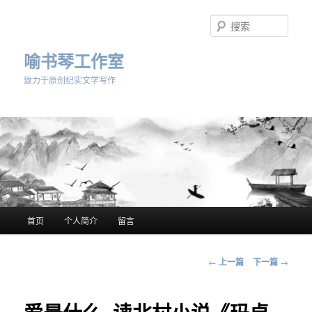
跳
至
搜
主
索
内
喻书琴工作室
容
致力于原创纪实文学写作
区
域
主
首页
个人简介
留言
页
文
←
上一篇
下一篇
→
章
导
航