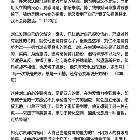
买一件大衣送给玛卓则是对玛卓的赎罪。他也明白这不是爱，而是
用大衣贿赂良心；爱感消退，怕感来临，掉了钱却对玛卓撒谎钱被
偷了，骗她是因为怕她的指责，他又看到了自己“我无法担保将来
我不会再撒谎。”（220页）
刘仁发现自己的欠然这一事实，已让他对自己很没信心，玛卓对其
有限性的苛刻，就使他更没有信心了。但既是这样，刘仁不是没有
努力过——努力过去爱真实的玛卓。刘仁在生活中处处是迁就玛卓
的：买菜、为她撒谎、选购高价育儿奶粉，但玛卓却不以为然，甚
至适得其反，做错了事，他向玛卓不停地道歉，希望重新开始，但
玛卓却不相信，也厌倦了道歉：“他只有无休止的道歉，多乏味！”
“每一次都是失败，总是一团糟，还有必要再说开始吗？”（209
页）
这使刘仁的心冷到极点，爱是双方的事，在为爱情力挽狂澜中，如
果施予爱的一方感受不到承纳爱的一方的回应，就会孤立无援，绝
望无助。自救不可能了，但为了重新得到爱，他又想到了另一种它
救——求援于审美意境，求助于诗化空间，因此也是另一种自救。
可结果呢？
如克尔凯郭尔所问：人自己岂是有爱的能力的？正因为人的有限与
脆弱，才会把生活弄成这个样子：“我们盼望生活像天使，实际上