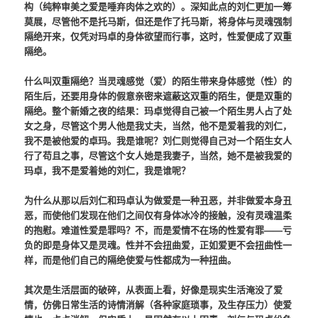
构（纯粹审美之爱是唾弃肉体之欢的）。深知此点的刘仁更加一筹
莫展，尽管他不是托马斯，但还是作了托马斯，将身体与灵魂强制
隔绝开来，仅凭对玛卓的身体欲望而行事，这时，性爱便成了双重
隔绝。
什么叫双重隔绝？当灵魂感觉（爱）的陌生带来身体感觉（性）的
陌生后，还要用身体的假意亲密来遮蔽这双重的陌生，便是双重的
隔绝。整个新婚之夜的结果：玛卓觉得自己被一个陌生男人占了处
女之身，尽管这个男人他是我丈夫，当然，他不是爱着我的刘仁，
我不是被他爱的卓玛。我是谁呢？刘仁则觉得自己对一个陌生女人
行了苟且之事，尽管这个女人她是我妻子，当然，她不是被我爱的
玛卓，我不是爱着她的刘仁，我是谁呢？
为什么从那以后刘仁和玛卓认为做爱是一种丑恶，并非做爱本身丑
恶，而使他们发现在他们之间仅有身体冰冷的接触，没有灵魂温柔
的抱慰。难道性爱是罪吗？不，而是爱情不在场的性爱有罪——亏
负的即是身体又是灵魂。性并不会扭曲爱，正如爱更不会扭曲性一
样，而是他们自己的隔绝使爱与性都成为一种扭曲。
其次是生活层面的破碎，从表面上看，好像是现实生活淹没了爱
情，仿佛日常生活的诗情消解（各种家庭琐事，及生存压力）使爱