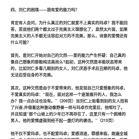
四、刘仁的困境——我有爱的能力吗？
肯定有人会问，为什么真正的刘仁就爱不上真实的玛卓？我不能回
答，若说他们两个都太过于完美主义理想化了，显然太片面，如果
完美主义的人手都无法容忍对方的不完美，那么，诗意的爱情还有
什么可能？
首先，是刘仁开始对自己的欠然—–爱的能力产生怀疑：自己真的
像自己想象的那般纯洁高尚么?起初，这种欠然是本能状态带来
的，比如刘仁多看几眼别的女人，刘仁厌恶手术后丑陋的玛卓，他
无法忍受自身的不完美。
其次，这种欠然是由于不爱带来的，他发现自己只爱想象的玛卓，
不爱真实的玛卓：“现在，面对这样一个逐渐展开的人，我怎么
办？我一点办法也没有。”（209页）当刘仁上街看到别的女人而有
了兴奋,并借着这种激动像野兽一样与玛卓作完爱后，他呕吐了。
并且知道“那个山坡上的少年已不再存在了，这里只有一个困难的
男人，他的爱情虚弱到经不起一盏灯的的袭击。”（215页）
他不仅不爱玛卓，也不配爱玛卓；爱感消退，罪感来临，跑遍全城