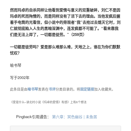
然而玛卓的自杀同样让他看到爱情与意义的双重破碎，刘仁不是因
玛卓的死而殉情的，而是同样没有了活下去的理由。当他发疯后握
着手电筒的光看信，但小说中的旁观者“我”去抢过去熄灭它时，刘
仁就彻底陷入人生的黑暗深渊中，连发疯都不可能了。“看来靠我
们是无法上岸了，一切都是徒劳。”（259页）
一切都是徒劳吗？爱是那么难那么难，天地之上，谁在为你们默默
忧叹？
喻书琴
写于2002年
此条目是由
喻书琴
发表在
书评
分类目录的。将
固定链接
加入收藏夹。
《
爱是什么–读北村小说《玛卓的爱情》有感
》上有6个想法
Pingback引用通告：
第六章：冥色幽谷 | 未鱼居