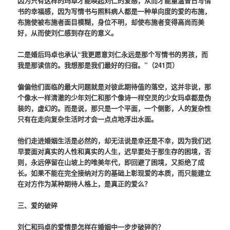
因为只有这样的玛卓才能唤起刘仁的爱感，从而才能重温昔日写情
书的幸福感，因为写情书与照料病人都是一种单向度的爱的布施，
布施使被布施者面目模糊，身位不明，却使布施者变得高尚而美
好，从而使刘仁感到存在的意义。
二是婚后玛卓也承认“我更愿意刘仁永远是那个写情书的男孩，而
我是那读信的。我想那是我们最好的归宿。”（241页）
偏偏他们面临的最大问题就是对彼此期待值的落空，这并非说，那
个像水一样清澈的少年刘仁和那个像诗一样空灵的少女玛卓都是伪
装的，虚幻的。而是说，那只是一个平面，一个侧影，人的复杂性
只有在走向复杂生活时才会一点点地浮出水面。
他们走进婚姻生活是必然的，却无法说是幸还是不幸，因为我们迟
早要面对真实的人性和真实的人生，迟早要处于那生存的困境，否
则，永远停留在山坡上的唯美年代，即回避了困境，又拒绝了成
长。如果不能在完全接纳对方的基础上彰现爱的本质，而只能建立
在对方作为某种期待人格上，是真正的爱么？
三、爱的破碎
刘仁和玛卓的爱情是怎样在婚姻中一步步破碎的？