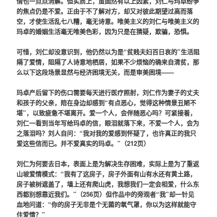
情也一点点消解。但实质上，虽固然有以上因素，刘仁与玛卓纷争
的焦点仍是不爱。正由于不了解对方，却又对彼此期望过高而落
空，才使生活乱七八糟，毫无诗意。唯美主义的刘仁与唯美主义的
玛卓的婚姻生活毫无唯美色彩，因为只是在猜疑，欺骗，恐惧。
可惜，刘仁却没意识到，他仍然以为是“贫贱夫妇百日哀的”生活阻
隔了爱情，阻隔了人诗意地栖居，如果不少烦恼的确来自清贫，那
么以下这段场景显然与经济困境无关，而是审美困境——
玛卓产后留下的伤口需要每天进行医疗照射，刘仁作为妻子的丈夫
和孩子的父亲，陪在身边却感到“有点恶心，觉得这种情景丑陋不
堪”，以致疲惫不堪离开。爱一个人，会伴随恶心吗？可紧接着，
刘仁一看到当年写给玛卓的信，眼泪就落下来，不爱一个人，会为
之落泪吗？刘人自问：“我对我的爱感到怀疑了，也许真正的我只
爱这些信而已。并不爱真实的玛卓。”（212页）
刘仁为何要去日本，表面上是为解决生存困难，实际上是为了重返
山坡爱情模式：“我有了这房子，房子外面有山有水还有黄土路，
房子被树遮盖了，墙上还有爬山虎，我想我们一定会相爱，什么东
西都别想靠近我们。”（256页）但作品中的旁观者“我”却一针见
血地问道：“你的房子无非是个无菌的氧气罩，你以为这样就能守
住爱情？”