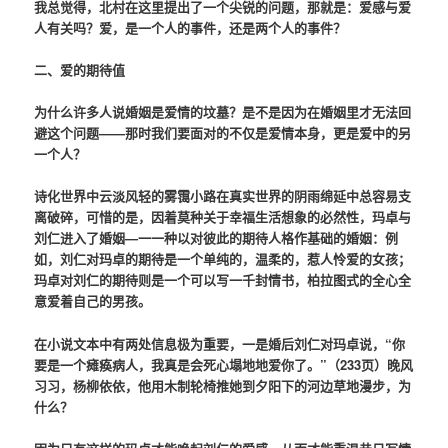
我总觉得，北村在这里提出了一个尖锐的问题，那就是：爱感与爱
人有关吗？爱，是一个人的事件，还是两个人的事件？
二、爱的期待值
为什么许多人说婚姻是爱情的坟墓？是不是因为在婚姻里才无法回
避这个问题——那时我们要面对的不仅是爱情本身，更是爱中的另
一个人？
诗化世界中云淡风轻的雾霭小路在真实世界的阴雨绵延中总容易支
离破碎，可惜的是，因着莫种关于幸福生活想象的必然性，玛卓与
刘仁进入了婚姻—一一种以对彼此的期待人格作基础的婚姻：例
如，刘仁对玛卓的期待是一个单纯的，温柔的，惹人怜爱的女孩；
玛卓对刘仁的期待则是一个可以写一千封情书，柏拉图式的全心全
意爱着自己的男孩。
在小说文本中有两处信息极为重要，一是婚后刘仁对玛卓说，“你
要是一个瘫痪病人，我真是会死心塌地地爱你了。”（233页）晚风
习习，杨柳依依，他用木制轮椅推她到夕阳下的河边草地漫步，为
什么？