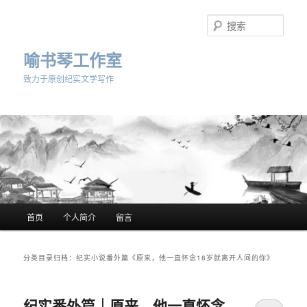
跳
跳
至
至
搜
主
副
索
内
内
喻书琴工作室
容
容
致力于原创纪实文学写作
区
区
域
域
主
首页
个人简介
留言
页
分类目录归档：
纪实小说番外篇《原来，他一直怀念18岁就离开人间的你》
纪实番外篇｜原来，他一直怀念